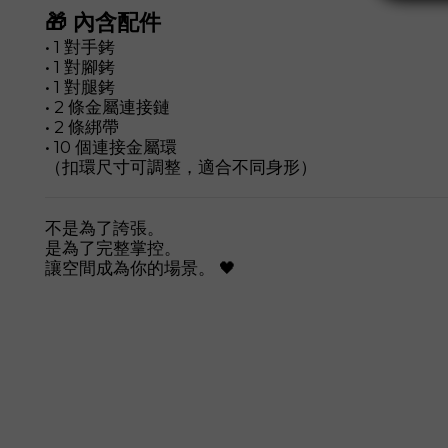
🎁 內含配件
• 1 對手銬
• 1 對腳銬
• 1 對腿銬
• 2 條金屬連接鏈
• 2 條綁帶
• 10 個連接金屬環
（扣環尺寸可調整，適合不同身形）
不是為了誇張。
是為了完整掌控。
讓空間成為你的場景。 🖤