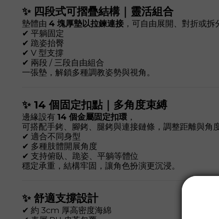
✨ 四段式可摺疊結構｜靈活組合
墊體由
4 塊厚墊以拉鍊連接
，可自由展開、對折或拆
✔ 平躺固定
✔ 跪姿抬臀
✔ V 型支撐
✔ 兩段 / 三段自由組合
一張墊，解鎖多種調教姿勢與視角。
✨ 14 個固定扣點｜多角度束縛
邊緣設有
14 個金屬固定扣環
，
可搭配手銬、腳銬、腿銬與連接鏈條，調整距離與角
✔ 適合不同身型
✔ 多種肢體開展角度
✔ 支持俯臥、跪姿、平躺等體位
穩定承重，結構牢固，讓角色扮演更沉浸。
✨ 舒適支撐設計
✔ 約 3cm 厚高密度海綿