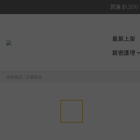
買滿 $1,20
買滿 $1,20
買滿 $60
📢 系統維護通知 – SHOP
最新上架
買滿 $1,20
親密護理
全部商品
/
正價貨品