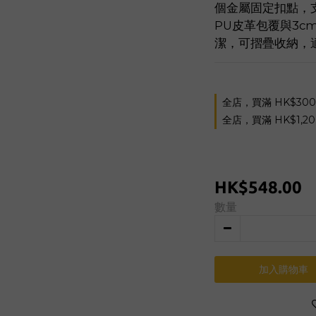
個金屬固定扣點，
PU皮革包覆與3
潔，可摺疊收納，
全店，買滿 HK$30
全店，買滿 HK$1,2
HK$548.00
數量
加入購物車