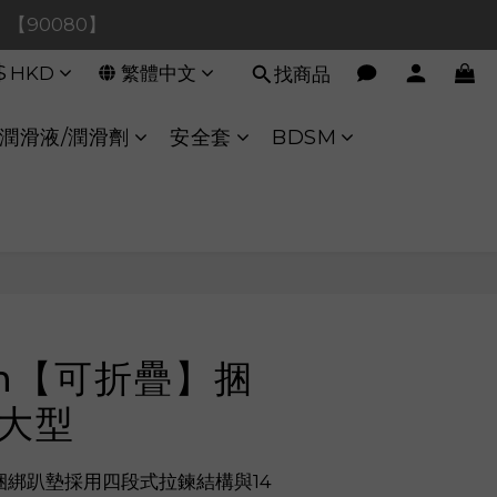
0！【90080】
0！【90080】
$
HKD
繁體中文
找商品
【40020】
:00 至 11:00 暫停交易 
潤滑液/潤滑劑
安全套
BDSM
0！【90080】
立即購買
un【可折疊】捆
 大型
帶捆綁趴墊採用四段式拉鍊結構與14