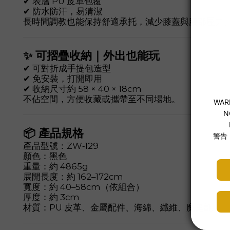
✔ 表層 PU 皮革包覆
✔ 防水防汗，易清潔
長時間調教也能保持舒適承托，減少膝蓋與腰部壓力
✨ 可摺疊收納｜外出也能玩
✔ 可對折成手提包造型
✔ 免安裝，打開即用
✔ 收納尺寸約 58 × 40 × 18cm
不佔空間，方便收藏或攜帶至不同場地。
📦 產品規格
產品型號：ZW‑129
顏色：黑色
重量：約 4865g
展開長度：約 162–172cm
寬度：約 40–58cm（依組合）
厚度：約 3cm
材質：PU 皮革、金屬配件、海綿、纖維、魔鬼氈