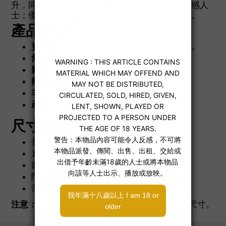
升，同時無乳膠氣味、親膚性佳，適合對乳膠敏感人
士；優異傳熱性能讓溫度更快傳遞，感覺更自然。
產品特點
更強韌：
PU 較乳膠更堅固耐用，安心貼合。
無味透明：
完全無味、無色，觀感自然。
親膚相容：
適合擔心乳膠過敏的用戶。
熱塑貼身：
遇體溫更柔軟，提升貼服度。
非殺精型潤滑液：
維持自然體驗。
產地：
馬來西亞製造。
尺寸與規格
長度：190 mm
直徑：38 mm
圓周：116 mm
闊度：58±2 mm
薄度：0.01 mm
注意：
PU 材質彈力較小，建議量度後選擇合適尺寸。