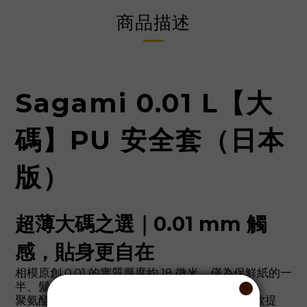
商品描述
Sagami 0.01 L【大
碼】PU 安全套（日本
版）
超薄大碼之選｜0.01 mm 觸
感，貼身更自在
相模原創 0.01 的實質厚度約 18 微米，僅為保鮮紙的一
半、髮絲的三分之一，帶來幾近無物的貼合感。
聚氨酯（PU）材質更堅固耐用，強韌度較乳膠款提