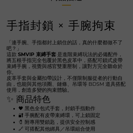
手指封鎖 × 手腕拘束
「連手腕、手指都封上鎖住的話，真的什麼都做不了
吧？」
這款
SMVIP 束縛手套
是進階束縛玩法的必備配件，
將五根手指完全包覆於黑色皮革中，搭配可鎖式皮帶
束縛手腕，視覺與感官雙重壓制，讓對方完全聽命於
你。
皮革手套與金屬扣帶設計，不僅限制服從者的行動自
由，也能與其他項圈、鏈條、吊環等 BDSM 道具搭配
使用，創造多變的拘束體驗。
✨ 商品特色
🖤 黑色全包式手套，封鎖手指動作
🔐 手腕配有皮帶束縛環，可上鎖固定
🧷 附專用雙鎖匙，提供安全控制感
🔗 可搭配其他綁具／吊環組合使用