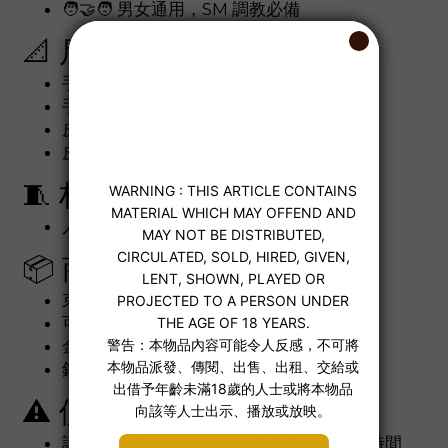
🧑‍🤝‍🧑 男女通用，SM 調教必備
📐 尺寸資訊
手套寬度：約 14 cm
手套長度：約 27 cm
皮帶寬度：約 5.5 cm
皮帶長度：約 25 cm（含 7 段孔位可調）
🧵 材質
人造皮革（合皮）、金屬配件
📦 商品內容
束縛手套（左右手）x1 對
可調式皮帶束環 x2
金屬鎖 x2
鎖匙 x2
⚠ 使用建議
請勿過度緊束手腕，注意血液循環與配戴時間