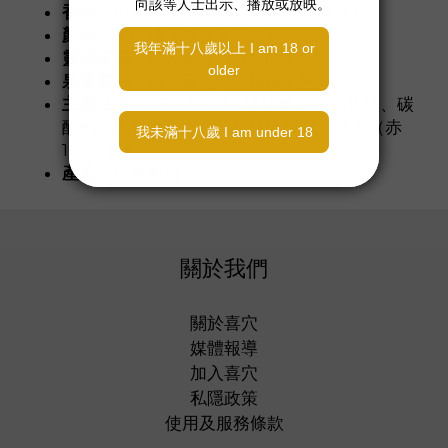
香氣：
混合果汁（香蕉、桃子、鳳梨等）
顏色：
蜜桃橘（ネクター色）
靈感泉源：
通天閣溫泉（大阪）
泉質靈感：
鈉－氯化物・碳酸氫鹽泉
主要成分：
PEG-90M、碳酸氫鈉、氯化鈉、碳
酸鈉、氧化鈦、香料、硫代硫酸鈉、色素（赤
102、黃5）
產地：
日本製造
關於我們
關於喜穴
媒體報導
加入喜穴
私隱政策
使用及服務條款