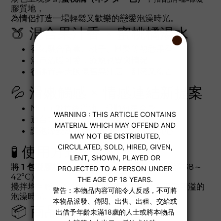
膠質地，
為情侶打造一場輕鬆又歡樂的戀愛泡澡時光。
🍑 混合果汁香 × 蜜桃橘湯水
香氣融合香蕉、桃子、鳳梨等熟悉果香
湯色溫暖可愛，療癒視覺與情緒
彷彿置身大阪懷舊果汁店，甜蜜又復古
💦 滑嫩觸感 × 情感連結新提案
Nuru 般拉絲質地，滑順包覆全身
適合共浴、按摩、愛撫互動，甜中帶情
讓泡澡變成約會儀式，一起玩水也玩心
🧪 使用方式
將
1 包凝膠粉倒入 160～200 公升熱水
（建議 38～
42°C），
攪拌均勻靜置 5 分鐘，即可享受滑嘟嘟 × 果香四溢的
泡澡時光。
📦 商品資訊