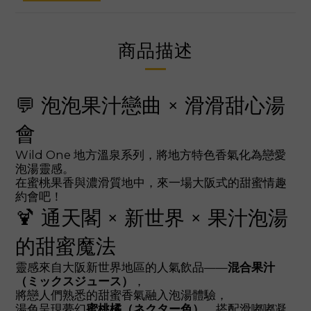
商品描述
💬 泡泡果汁戀曲 × 滑滑甜心湯
會
Wild One 地方溫泉系列，將地方特色香氣化為戀愛
泡湯靈感。
在蜜桃果香與濃滑質地中，來一場大阪式的甜蜜情趣
約會吧！
🍹 通天閣 × 新世界 × 果汁泡湯
的甜蜜魔法
靈感來自大阪新世界地區的人氣飲品——
混合果汁
（ミックスジュース）
，
將戀人們熟悉的甜蜜香氣融入泡湯體驗，
湯色呈現夢幻
蜜桃橘（ネクター色）
，搭配滑嘟嘟凝