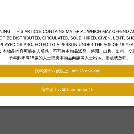
型，摩擦感超強
間持久戰
，尺寸通吃、無痛貼合
底不鬆懈