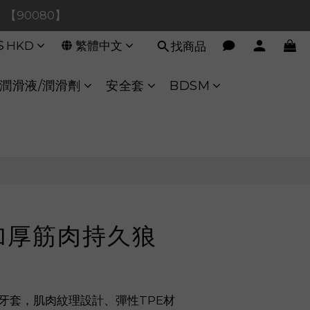
0！【90080】
0！【90080】
$
HKD
繁體中文
找商品
【40020】
:00 至 11:00 暫停交易 
潤滑液/潤滑劑
安全套
BDSM
0！【90080】
立即購買
t 加厚筋肉持久狼
肉狼牙套，肌肉紋理設計、彈性TPE材