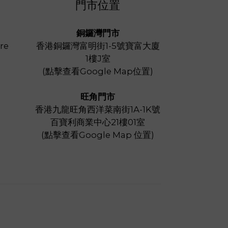
門市位置
銅鑼灣門市
re
香港銅鑼灣富明街1-5號寶富大廈
1樓J室
(
點擊查看Google Map位置
)
旺角門市
香港九龍旺角西洋菜南街1A-1K號
百寶利商業中心21樓01室
(
點擊查看Google Map 位置
)