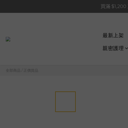
買滿 $1,20
買滿 $1,20
買滿 $60
📢 系統維護通知 – SHOP
最新上架
買滿 $1,20
親密護理
全部商品
/
正價貨品