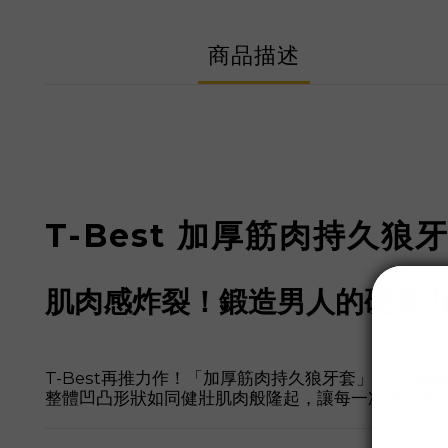
商品描述
T-Best 加厚筋肉持久狼
肌肉感炸裂！鍛造男人的硬派
T-Best再推力作！「加厚筋肉持久狼牙套」結合
肌肉
整體凹凸形狀如同健壯肌肉般隆起，讓每一次進出都