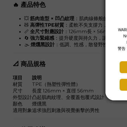
🔥 產品特色
💥
筋肉造型 × 凹凸紋理
：肌肉線條般的立體造
🧸
高彈性TPE材質
：柔軟不失支撐力，適合長時
📏
全尺寸對應設計
：126mm長 × 56mm寬
🔄
強力緊縮感
：提升硬度與持久力，讓你戰鬥到
🌫
煙燻黑設計
：低調、性感，散發野性荷爾蒙
📐 商品規格
項目
說明
材質
TPE（熱塑性彈性體）
尺寸
長度 126mm × 直徑 56mm
外型設計
凸起肌肉紋理、全覆蓋包覆式設計
顏色
煙燻黑
適用對象
追求強烈刺激與視覺衝擊的男性