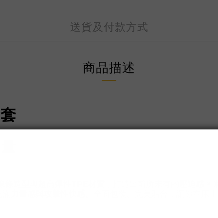
送貨及付款方式
商品描述
牙套
力量
線條造型
與
超高彈性TPE材質
，打造出前所未有的
壓迫感 ×
充滿
力量感與攻擊性快感
。全面包覆、完美貼合，讓你在床上