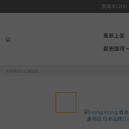
買滿 $1,20
買滿 $1,20
買滿 $60
📢 系統維護通知 – SHOP
最新上架
買滿 $1,20
親密護理
全部商品
/
正價貨品