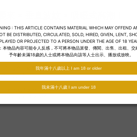
襲來 × 垂直波紋 × 吸啜式高潮！
的波紋構造
，帶來如風暴般的抽送刺激與強烈吸啜感。搭配
，營造強烈吸附感與抽插節奏快感
有尺寸使用者
洗，保持潔淨私密
出、出差皆可隨身攜帶