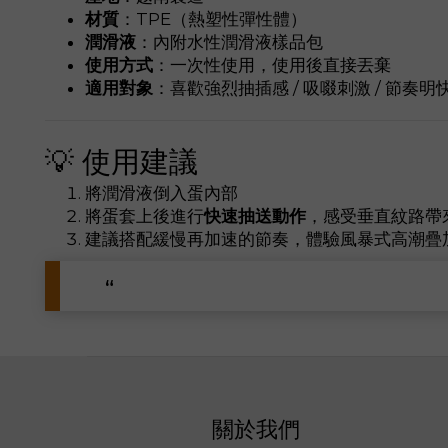
材質
：TPE（熱塑性彈性體）
潤滑液
：內附水性潤滑液樣品包
使用方式
：一次性使用，使用後直接丟棄
適用對象
：喜歡強烈抽插感 / 吸啜刺激 / 節奏明
💡 使用建議
將潤滑液倒入蛋內部
將蛋套上後進行
快速抽送動作
，感受垂直紋路帶
建議搭配緩慢再加速的節奏，體驗風暴式高潮疊
關於我們