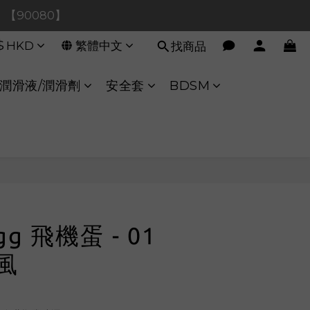
0！【90080】
0！【90080】
$
HKD
繁體中文
找商品
【40020】
:00 至 11:00 暫停交易 
潤滑液/潤滑劑
安全套
BDSM
0！【90080】
立即購買
gg 飛機蛋 - 01
烈風