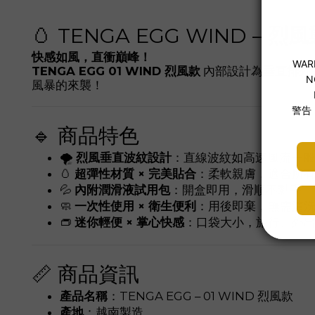
🥚 TENGA EGG WIND –
烈風
快感如風，直衝巔峰！
TENGA EGG 01 WIND 烈風款
內部設計為
垂直排列
風暴的來襲！
🔹 商品特色
🌪️
烈風垂直波紋設計
：直線波紋如高速風流一般
🥚
超彈性材質 × 完美貼合
：柔軟親膚，適合所
💦
內附潤滑液試用包
：開盒即用，滑順不黏手
🧼
一次性使用 × 衛生便利
：用後即棄，無需清
👝
迷你輕便 × 掌心快感
：口袋大小，旅行、外
📏 商品資訊
產品名稱
：TENGA EGG – 01 WIND 烈風款
產地
：越南製造