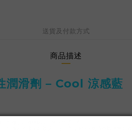
送貨及付款方式
商品描述
 水性潤滑劑 – Cool 涼感藍
le 系列與可重複使用飛機杯設計的水性潤滑劑。
來由外而內的冰涼刺激感。特別適合炎熱天氣或喜歡清爽刺激