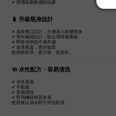
✔ 想增加新鮮感的玩家
🧴 升級瓶身設計
✔ 加長瓶口設計，方便深入杯體塗抹
✔ 單向氣閥設計，防止潤滑液牽絲
✔ 即使傾倒也不易外漏
✔ 改良瓶蓋，更好旋緊
使用更乾淨、更方便、更衛生。
🧼 水性配方・容易清洗
✔ 水性基底
✔ 不黏膩
✔ 容易清洗
✔ 對飛機杯材質友善
使用後以清水即可沖洗乾淨。