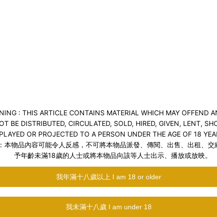
COOL 屬於標準潤滑型，黏度與滑順度取得極佳平衡。
細節。
冰涼感，帶來刺激與降溫的雙重享受。