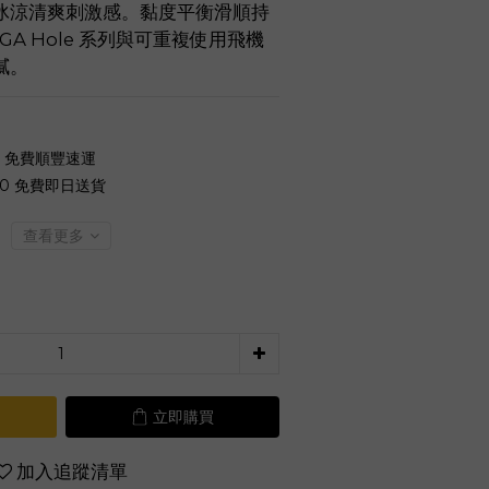
冰涼清爽刺激感。黏度平衡滑順持
GA Hole 系列與可重複使用飛機
膩。
0 免費順豐速運
00 免費即日送貨
查看更多
立即購買
加入追蹤清單