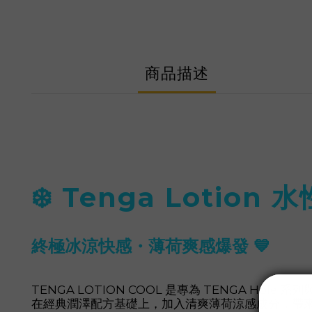
商品描述
❄️ Tenga Lotion
終極冰涼快感・薄荷爽感爆發 💙
TENGA LOTION COOL 是專為 TENGA Ho
在經典潤澤配方基礎上，加入清爽薄荷涼感成分，帶