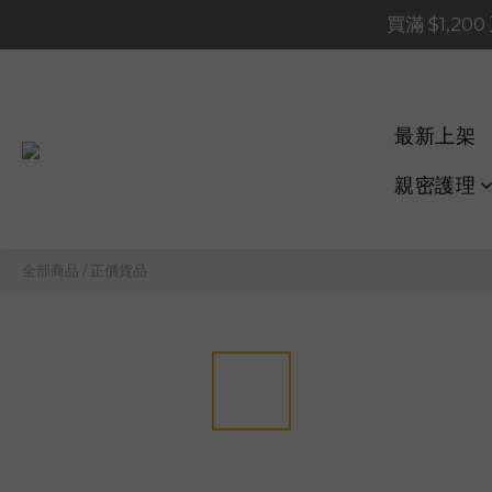
買滿 $1,20
買滿 $1,20
買滿 $60
📢 系統維護通知 – SHOP
最新上架
買滿 $1,20
親密護理
全部商品
/
正價貨品