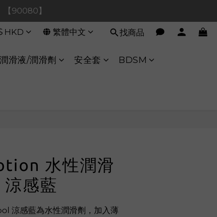
0！【90080】
0！【90080】
$
HKD
繁體中文
找商品
【40020】
:00 至 11:00 暫停交易 
潤滑液/潤滑劑
安全套
BDSM
0！【90080】
立即購買
Lotion 水性潤滑
ol 涼感藍
n Cool 涼感藍為水性潤滑劑，加入薄