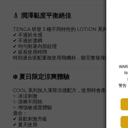
💧 潤澤黏度平衡絕佳
TENGA 研發 3 種不同特性的 LOTION 系列，
✔ 不過於水感
✔ 不過於濃稠
✔ 均勻附著內部紋理
✔ 延長使用時間
特別適合搭配重複使用飛機杯，能完整發揮內部結構
❄️ 夏日限定涼爽體驗
COOL 系列加入薄荷涼感配方，使用時會產生清爽
✨ 冰涼刺激
✨ 清爽不悶熱
✨ 增強敏感度體驗
適合：
✔ 喜歡刺激升級
✔ 夏天使用