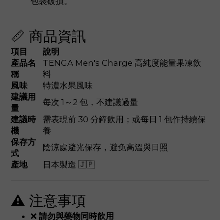
包裝破損。
📏 商品資訊
項目
說明
產品名
TENGA Men's Charge 高純度能量果凍飲
稱
料
風味
特濃水果風味
建議用
每次 1～2 包，不建議過量
量
建議時
需表現前 30 分鐘飲用；或每日 1 包作持續保
機
養
保存方
陰涼處避光保存，避免高溫與日照
式
產地
日本製造 🇯🇵
⚠️ 注意事項
❌
請勿與藥物同時飲用