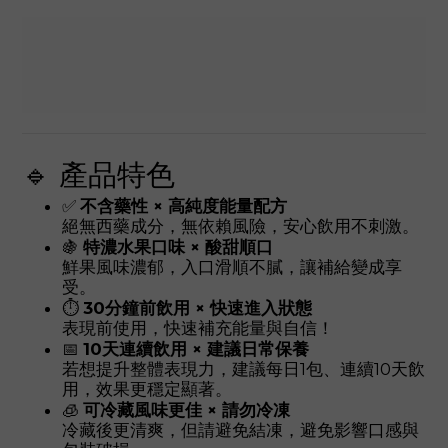
🔹 產品特色
✅
不含藥性 × 高純度能量配方
絕無西藥成分，無依賴風險，安心飲用不刺激。
🍇
特濃水果口味 × 酸甜順口
鮮果風味濃郁，入口滑順不膩，讓補給變成享
受。
⏱️
30分鐘前飲用 × 快速進入狀態
表現前使用，快速補充能量與自信！
📅
10天連續飲用 × 建議日常保養
若想提升整體表現力，建議每日1包、連續10天飲
用，效果更穩定顯著。
🧊
可冷藏風味更佳 × 請勿冷凍
冷藏後更清爽，但請避免結凍，避免影響口感與