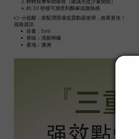
輕輕按摩幫助吸收（建議先從少量開始）
約 30 秒後可感受到酥麻或微熱感
👉 小提醒：搭配潤滑液或震動器使用，效果更佳！
規格資訊
容量：5ml
香味：清新檸檬
產地：澳洲