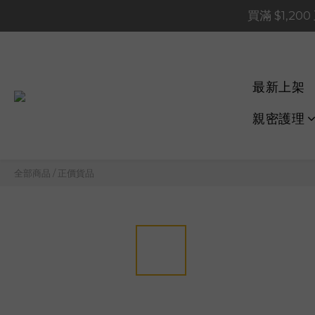
買滿 $1,20
買滿 $1,20
買滿 $60
📢 系統維護通知 – SHOP
最新上架
買滿 $1,20
親密護理
全部商品
/
正價貨品