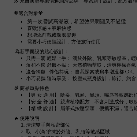
🌿 來自澳洲專業情趣潤滑品牌，專為新手設計，配方溫
🧡
適合對象
🧡
第一次嘗試高潮液，希望效果明顯又不過猛
喜歡涼感＋酥麻快感
想增添前戲或獨處樂趣
需要小巧便攜設計，方便旅行使用
為新手而設的貼心設計：
只需一滴 輕鬆上手： 滴於外陰、乳頭等敏感區，輕輕
溫和不辣 舒服不黏： 天然植物萃取，清爽檸檬香
適合獨處 伴侶共玩： 自我探索或房事增溫都 OK
小巧易攜 隨時享受： 按壓式瓶身設計，旅行、約
🌈 商品重點特色
【男 女 適 用】 陰蒂、乳頭、龜頭、嘴唇等敏感
【安 全 舒 適】 親膚植物配方，不含刺激成分，敏
【精 緻 設 計】 眉筆式按壓泵頭，便攜不漏，適
🔥 使用說明
清潔雙手與私密部位
取 1 小滴 塗抹於外陰、乳頭等敏感區域