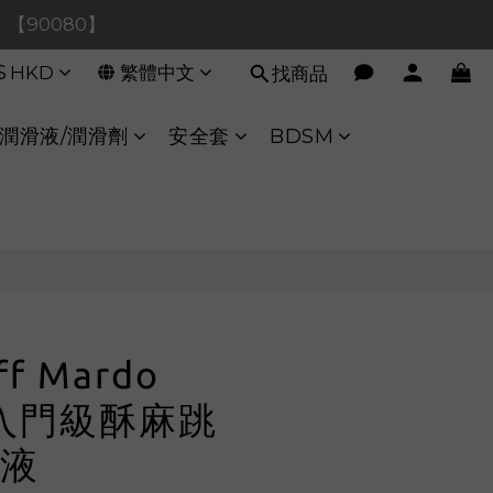
0！【90080】
0！【90080】
$
HKD
繁體中文
找商品
【40020】
:00 至 11:00 暫停交易 
潤滑液/潤滑劑
安全套
BDSM
0！【90080】
立即購買
ff Mardo
【入門級酥麻跳
液