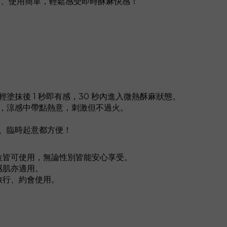
和、使用簡單，輕鬆感受即時酥麻快感！
塗抹後 1 秒即有感，30 秒內進入微熱酥麻狀態。
氣，涼感中帶點熱意，刺激但不過火。
。
會、臨時起意都方便！
部位皆可使用，無論性別皆能安心享受。
感肌亦適用。
合旅行、約會使用。