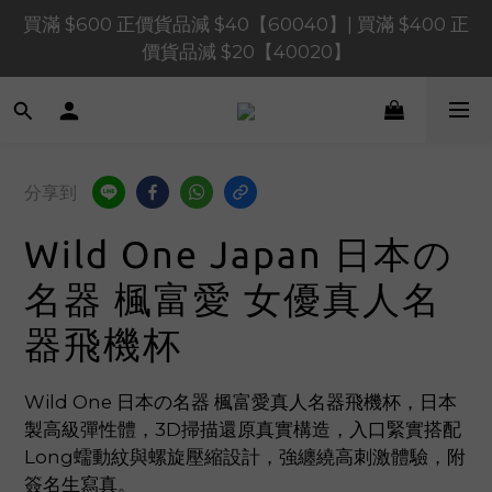
買滿 $600 正價貨品減 $40【60040】| 買滿 $400 正
買滿 $1,200 正價貨品減 $120【1200120】| 買滿 
$900 正價貨品減 $80！【90080】
價貨品減 $20【40020】
📢 系統維護通知 – SHOPLINE Payments FPS將於 
2026 年 8 月 9 日（日）凌晨 01:00 至 11:00 暫停交易 
買滿 $1,200 正價貨品減 $120【1200120】| 買滿 
分享到
$900 正價貨品減 $80！【90080】
Wild One Japan 日本の
名器 楓富愛 女優真人名
器飛機杯
Wild One 日本の名器 楓富愛真人名器飛機杯，日本
製高級彈性體，3D掃描還原真實構造，入口緊實搭配
Long蠕動紋與螺旋壓縮設計，強纏繞高刺激體驗，附
簽名生寫真。