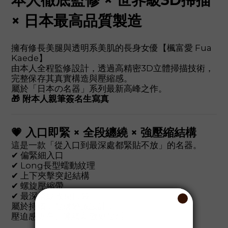
× 日本最高品質製造
擁有修長美腿與透明系美肌的長身女優【楓富愛 Fua
Kaede】
由本人全程監修設計，透過高精密3D立體掃描技術，
完整保存其真實構造與壓縮感。
屬於「日本の名器」系列最新高峰之作。
🎁 附本人親筆簽名生寫真
💗 入口即緊 × 全段纏繞 × 強壓縮結構
這是一款「從入口到最深處都緊貼不放」的名器。
✔ 偏緊細入口
✔ Long長型蠕動紋理
✔ 上下夾擊突起結構
✔ 螺旋壓縮帶
✔ 最深橫紋收束口袋
屬於持續型強纏繞派設計，
壓迫感更高、連續刺激更強烈。