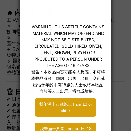
🔥 內部構造解析
由 Wild One「Onahole館」館長親自設計結構。
🔹 Long蠕動ヒダ
如同蠕動般緊貼纏繞。
🔹 上下挾擊設計（突起×橫紋）
產生夾擊包覆感。
🔹 Spiral螺旋ヒダ
旋轉式壓縮，提升射出瞬間衝擊。
🔹 最深橫ヒダ收束
包裹後段並持續壓榨。
整體強度比一般橫紋設計更高。
🏆 日本製頂級安全材質
✔ 日本製高級Elastomer
✔ 通過食品衛生分析測試
✔ 低氣味、安全等級高
✔ 厚實肉感設計
入口精密紋理模擬年輕肌理質感，
重量與握持比例極佳。