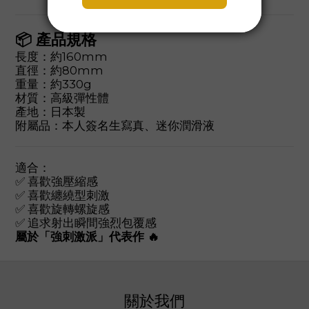
📦 產品規格
長度：約160mm
直徑：約80mm
重量：約330g
材質：高級彈性體
產地：日本製
附屬品：本人簽名生寫真、迷你潤滑液
適合：
✅ 喜歡強壓縮感
✅ 喜歡纏繞型刺激
✅ 喜歡旋轉螺旋感
✅ 追求射出瞬間強烈包覆感
屬於「強刺激派」代表作 🔥
關於我們