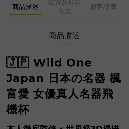
送貨及付款
商品描述
顧客評價
方式
商品描述
🇯🇵 Wild One
Japan 日本の名器 楓
富愛 女優真人名器飛
機杯
本人徹底監修 × 世界級3D掃描