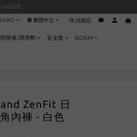
0！【90080】
【40020】
$
HKD
繁體中文
找商品
:00 至 11:00 暫停交易 
0！【90080】
潤滑液/潤滑劑
安全套
BDSM
立即購買
and ZenFit 日
角內褲 - 白色