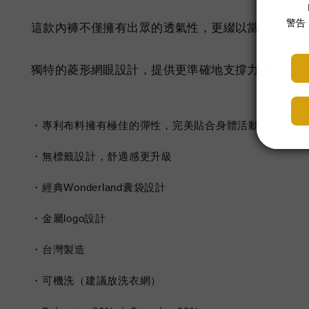
這款內褲不僅擁有出眾的透氣性，更綴以當代設計理
獨特的菱形網眼設計，提供更準確地支撐力度。
・專利布料擁有極佳的彈性，完美貼合身體活動
・無標籤設計，舒適感更升級
・經典Wonderland囊袋設計
・金屬logo設計
・台灣製造
・可機洗（建議放洗衣網）