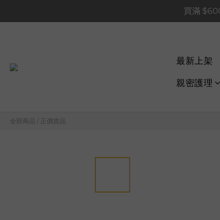
買滿 $1,20
買滿 $60
📢 系統維護通知 – SHOP
買滿 $1,20
最新上架
親密護理
全部商品
/
正價貨品