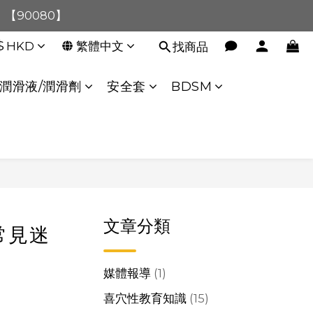
0！【90080】
0！【90080】
$
HKD
繁體中文
找商品
【40020】
:00 至 11:00 暫停交易 
潤滑液/潤滑劑
安全套
BDSM
0！【90080】
文章分類
常見迷
媒體報導
(1)
喜穴性教育知識
(15)