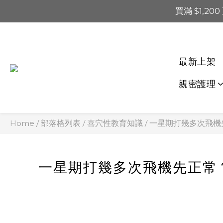
買滿 $1,20
買滿 $1,20
買滿 $60
📢 系統維護通知 – SHOP
最新上架
買滿 $1,20
親密護理
Home
/
部落格列表
/
喜穴性教育知識
/
一星期打幾多次飛機
一星期打幾多次飛機先正常