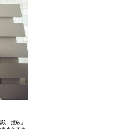
橋段「撞破」