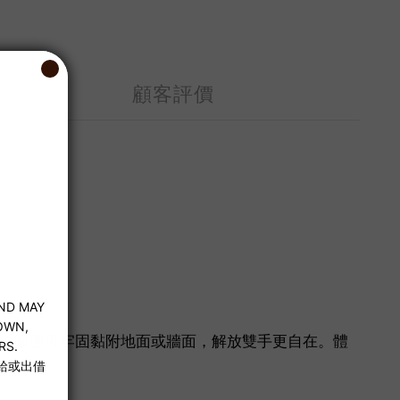
顧客評價
力吸盤可牢固黏附地面或牆面，解放雙手更自在。體