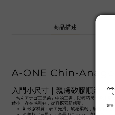
商品描述
A-ONE Chin-Ana
入門小尺寸｜親膚矽膠順滑｜
「ちんアナゴ三兄弟」中的三男，以輕巧尺寸帶來更
積小、存在感剛好，從容探索新感受。
🧴 矽膠材質：表面光滑、觸感柔韌，配合水性
📏 規格（三男）：全長 130 mm、直徑 25 m