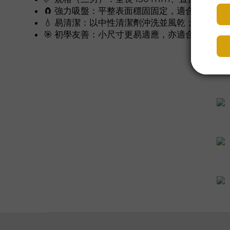
🧲 強力吸盤：平整表面穩固固定，適合免手持使
💧 易清潔：以中性清潔劑沖洗並風乾；建議使
🎯 初學友善：小尺寸更易適應，亦適合作為暖