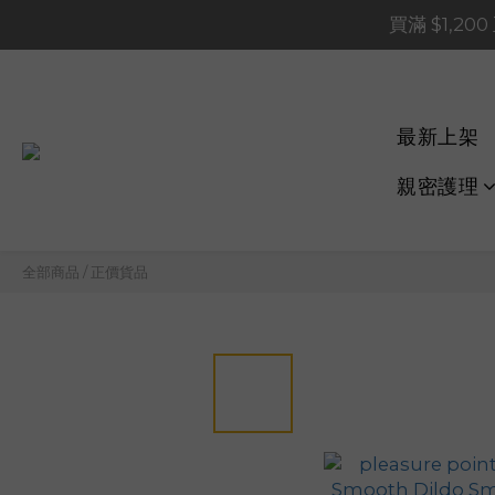
買滿 $1,20
買滿 $1,20
買滿 $60
📢 系統維護通知 – SHOP
最新上架
買滿 $1,20
親密護理
全部商品
/
正價貨品