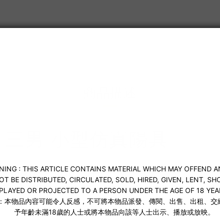
送貨及付款方式
商品描述
go 三男 小型仿真陽具
強力吸盤穩固好用
友善的初體驗。細緻矽膠表面搭配潤滑即可滑順進入，底部強
潤滑更舒適
m