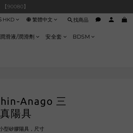
0！【90080】
0！【90080】
$
HKD
繁體中文
找商品
【40020】
:00 至 11:00 暫停交易 
潤滑液/潤滑劑
安全套
BDSM
0！【90080】
立即購買
hin-Anago 三
真陽具
三男小型矽膠陽具，尺寸 