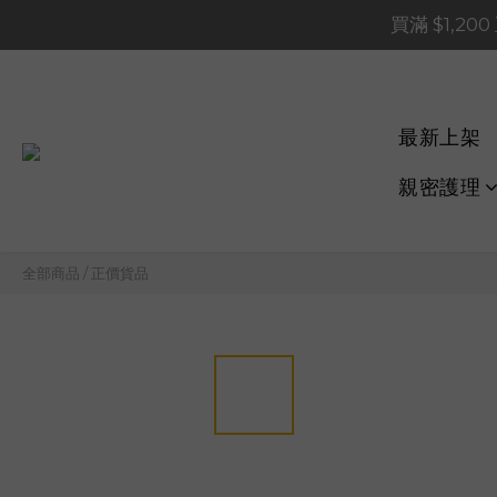
買滿 $1,20
買滿 $1,20
買滿 $60
📢 系統維護通知 – SHOP
最新上架
買滿 $1,20
親密護理
全部商品
/
正價貨品