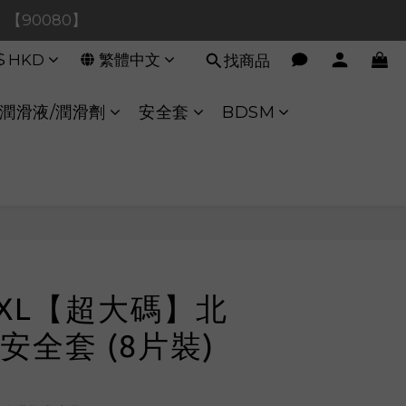
0！【90080】
0！【90080】
$
HKD
繁體中文
找商品
【40020】
:00 至 11:00 暫停交易 
潤滑液/潤滑劑
安全套
BDSM
0！【90080】
 XXL【超大碼】北
安全套 (8片裝)