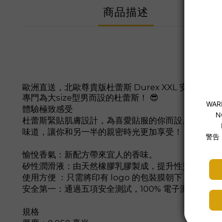
商品描述
歐洲直送，北歐尊貴版杜蕾斯 Durex XXL 安全套
專門為大size型男而設的杜蕾斯！ 😎
體驗極致感受
杜蕾斯緊貼肌膚設計，為喜愛貼服的你而設。採用符
味道，讓你和另一半的親密時光更加享受！ 😘表面使
愉悅香氣：新配方帶來宜人的香味。
矽性潤滑液：由天然橡膠乳膠製成，提升性交的舒適
使用方便 ：只需將印有 logo 的包裝膜朝下，便可馬
安全第一：通過五項安全測試，100% 電子測試
規格