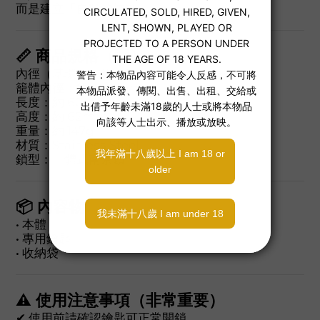
而是建立「自願的控制」。
📏 商品規格（壹）
內徑（基環）：約 40mm
籠體內徑：約 35.4mm
長度：約 60mm
高度：約 62mm
重量：約 147g
材質：Stainless Steel
鎖型：一體式南京鎖
📦 內容物
• 本體
• 專用鑰匙
• 收納袋
⚠ 使用注意事項（非常重要）
✔ 使用前請確認鑰匙可正常開鎖