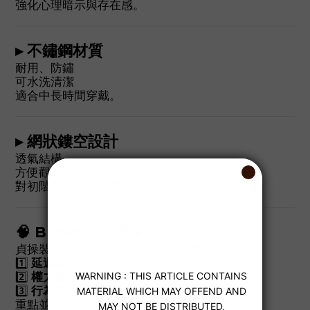
強化心理暗示與存在感。
▸ 不鏽鋼材質
耐用、防鏽
可水洗清潔
適合中長時間穿戴。
▸ 網狀鏤空設計
透氣結構
方便觀察與清潔
對初階嘗試者較友善。
🧠 BDSM 心理學解析
貞操裝置在權力交換關係中扮演三種角色：
1️⃣
延遲滿足
—— 增強期待與敏感度
2️⃣
權力象徵
—— 強化支配與服從動態
3️⃣
行為管理工具
—— 建立規則與儀式感
重點並非剝奪