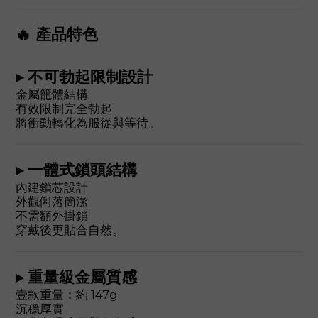
🔥 產品特色
▸ 不可勃起限制設計
金屬籠體結構
有效限制完全勃起
將衝動轉化為服從與等待。
▸ 一體式鎖頭結構
內建鎖芯設計
外觀俐落簡潔
不需額外掛鎖
穿戴後更貼合自然。
▸ 重量級金屬質感
壹款重量：約 147g
沉穩厚實