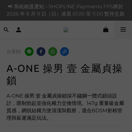
📢 系統維護通知 – SHOPLINE Payments FPS將於 
買滿 $1,200 正價貨品減 $120【1200120】| 買滿 
2026 年 8 月 9 日（日）凌晨 01:00 至 11:00 暫停交易 
$900 正價貨品減 $80！【90080】
買滿 $1,200 正價貨品減 $120【1200120】| 買滿 
$900 正價貨品減 $80！【90080】
分享到
A-ONE 操男 壹 金屬貞操
鎖
A-ONE 操男 壹 金屬貞操鎖採不鏽鋼一體式鎖頭設
計，限制勃起並強化權力交換情境。147g 重量級金屬
質感，網狀結構方便清潔與觀察，適合BDSM射精管
理與延遲滿足玩法。