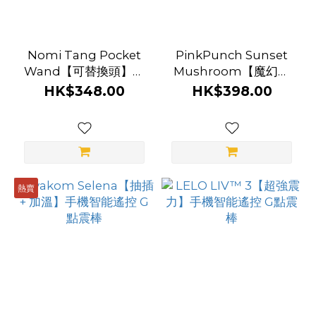
白
色
Nomi Tang Pocket
PinkPunch Sunset
(4)
Wand【可替換頭】超
Mushroom【魔幻菇
迷你震棒套裝
菇】手機智能遙控 迷你
HK$348.00
HK$398.00
藍
震棒
色
(4)
淺
藍
熱賣
色
(3)
紫
色
(3)
丁