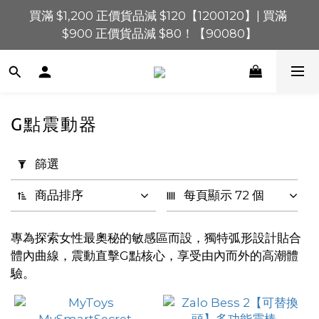
買滿 $1,200 正價貨品減 $120【1200120】| 買滿 
買滿 $1,200 正價貨品減 $120【1200120】| 買滿 
$900 正價貨品減 $80！【90080】
$900 正價貨品減 $80！【90080】
買滿 $600 正價貨品減 $40【60040】| 買滿 $400 正
價貨品減 $20【40020】
買滿 $1,200 正價貨品減 $120【1200120】| 買滿 
G點震動器
$900 正價貨品減 $80！【90080】
套
用
篩選
篩
選
商品排序
每頁顯示 72 個
(0/20)
專為探索女性最奧秘的敏感區而設，獨特弧形設計貼合
價格
體內曲線，震動直擊G點核心，享受由內而外的高潮體
(HK$)
驗。
~