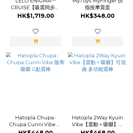
LELO ENIGMA™
MyToys MyFinger 仿
CRUISE【吸震同步】
指按摩震蛋
陰蒂吸啜 G點震棒
HK$1,719.00
HK$348.00
Hatopla Chupa-
Hatopla 2Way Kyuin
Chupa Cunni Vibe 陰
Vibe【震動 + 吸啜】可
蒂吸啜 G點震棒
屈曲 多功能震棒
HK$448.00
HK$468.00