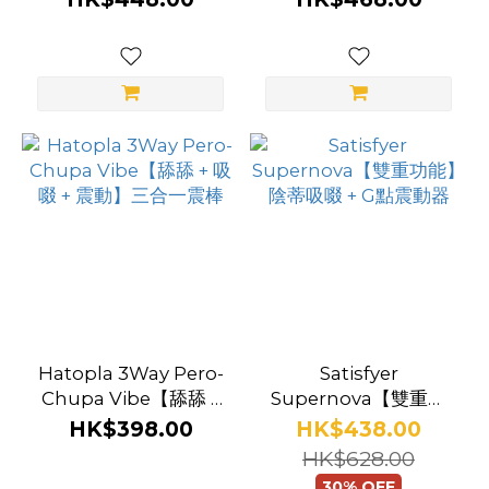
Hatopla 3Way Pero-
Satisfyer
Chupa Vibe【舔舔 +
Supernova【雙重功
吸啜 + 震動】三合一震
能】陰蒂吸啜 + G點震
HK$398.00
HK$438.00
棒
動器
HK$628.00
30% OFF