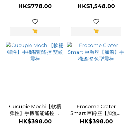
(1)
珠】手機智能遙控 可拆
小砲機
HK$778.00
HK$1,548.00
除式 兔型震棒
品
牌
Lovense
(14)
Hatopla
(12)
Satisfyer
(12)
Svakom
(11)
Cucupie Mochi【軟糯
Erocome Crater
彈性】手機智能遙控 雙
Smart 巨爵座【加溫】
Blush
頭震棒
手機遙控 兔型震棒
HK$398.00
HK$398.00
Novelties