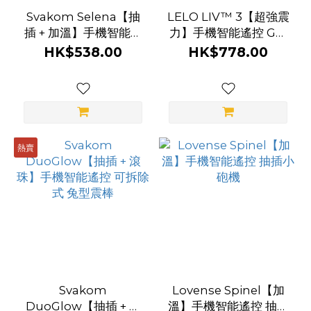
香
Svakom Selena【抽
LELO LIV™ 3【超強震
紫
插 + 加溫】手機智能遙
力】手機智能遙控 G點
控 G點震棒
震棒
(2)
HK$538.00
HK$778.00
桃
紅
色
(2)
熱賣
看
更
多
尺
寸
中
Svakom
Lovense Spinel【加
碼
DuoGlow【抽插 + 滾
溫】手機智能遙控 抽插