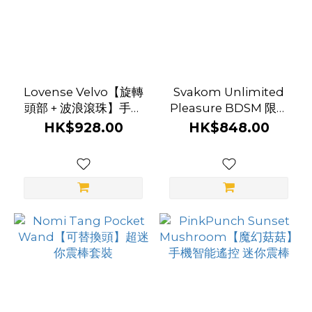
動
(1)
顏
色
Lovense Velvo【旋轉
Svakom Unlimited
黑
頭部 + 波浪滾珠】手機
Pleasure BDSM 限量
色
智能遙控 兔型震棒
版套裝
HK$928.00
HK$848.00
(17)
粉
紅
色
(10)
深
紫
色
(4)