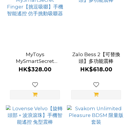
前
列
腺
玩
具
MyToys
Zalo Bess 2【可替換
功
MySmartSecret
頭】多功能震棒
Finger【挑逗吸啜】手
能
HK$328.00
HK$618.00
機智能遙控 仿手挑動吸
震
啜器
動
(2)
仿
指
擺