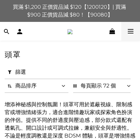
買滿 $1,200 正價貨品減 $120【1200120】| 買滿 
買滿 $1,200 正價貨品減 $120【1200120】| 買滿 
$900 正價貨品減 $80！【90080】
$900 正價貨品減 $80！【90080】
買滿 $600 正價貨品減 $40【60040】| 買滿 $400 正
價貨品減 $20【40020】
📢 系統維護通知 – SHOPLINE Payments FPS將於 
頭罩
2026 年 8 月 9 日（日）凌晨 01:00 至 11:00 暫停交易 
套
用
篩選
買滿 $1,200 正價貨品減 $120【1200120】| 買滿 
篩
$900 正價貨品減 $80！【90080】
選
商品排序
每頁顯示 72 個
(0/20)
增添神秘感與控制氛圍！頭罩可用於遮蔽視線、限制感
價格
官或增強情緒張力，適合進階情趣玩家或探索角色扮演
(HK$)
的伴侶。提供不同的舒適度與壓迫感，部分款式還配有
透氣孔、開口設計或可調式拉鍊，兼顧安全與舒適性。
不論是輕度調教還是深度 BDSM 體驗，頭罩是增強情感
~