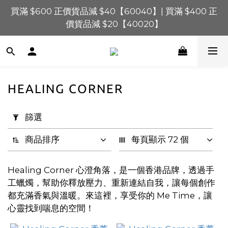
買滿 $1,200 正價貨品減 $120【1200120】| 買滿 
買滿 $600 正價貨品減 $40【60040】| 買滿 $400 正
$900 正價貨品減 $80！【90080】
價貨品減 $20【40020】
買滿 $1,200 正價貨品減 $120【1200120】| 買滿 
$900 正價貨品減 $80！【90080】
HEALING CORNER
套
用
篩選
篩
選
商品排序
每頁顯示 72 個
(0/20)
Healing Corner 心澄角落，是一個香港品牌，透過手
價格
工蠟燭，幫助你釋放壓力、重新連結自我，讓每個創作
(HK$)
都充滿香氣與溫暖。來這裡，享受你的 Me Time，讓
心靈找到喘息的空間！
~