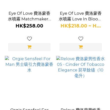
Eye Of Love 費洛蒙香
Eye Of Love 費洛蒙香
水噴霧 Matchmaker -
水噴霧 Love In Bloom
Black Diamond 黑鑽
- Earth's Desire
HK$258.00
HK$218.00 ~ H...