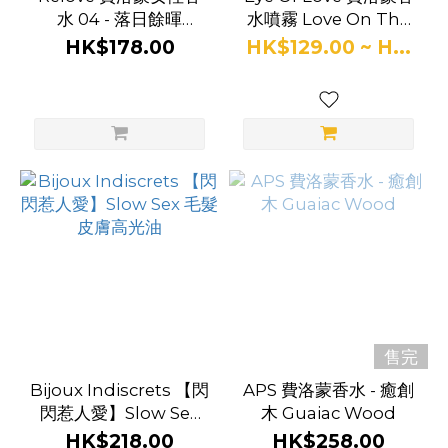
水 04 - 落日餘暉
水噴霧 Love On The
Golden Sunset
Run - Rebel 反叛
HK$178.00
HK$129.00 ~ H...
(10ml)
售完
Bijoux Indiscrets 【閃
APS 費洛蒙香水 - 癒創
閃惹人愛】Slow Sex
木 Guaiac Wood
毛髮皮膚高光油
HK$218.00
HK$258.00