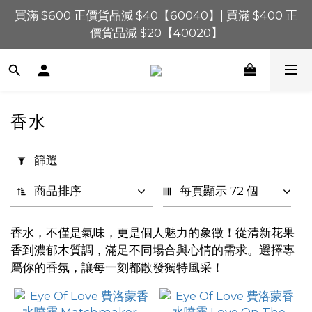
買滿 $600 正價貨品減 $40【60040】| 買滿 $400 正
買滿 $1,200 正價貨品減 $120【1200120】| 買滿 
$900 正價貨品減 $80！【90080】
價貨品減 $20【40020】
📢 系統維護通知 – SHOPLINE Payments FPS將於 
2026 年 8 月 9 日（日）凌晨 01:00 至 11:00 暫停交易 
買滿 $1,200 正價貨品減 $120【1200120】| 買滿 
香水
$900 正價貨品減 $80！【90080】
套
用
篩選
篩
選
商品排序
每頁顯示 72 個
(0/20)
香水，不僅是氣味，更是個人魅力的象徵！從清新花果
價格
香到濃郁木質調，滿足不同場合與心情的需求。選擇專
(HK$)
屬你的香氛，讓每一刻都散發獨特風采！
~