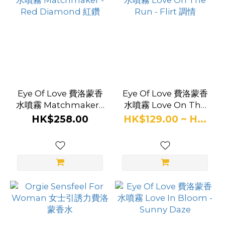
品
牌
Eye
Of
Eye Of Love 費洛蒙香
Eye Of Love 費洛蒙香
Love
水噴霧 Matchmaker -
水噴霧 Love On The
(16)
Red Diamond 紅鑽
Run - Flirt 調情
HK$258.00
HK$129.00 ~ H...
APS
(12)
Relove
(3)
Bijoux
Indiscrets