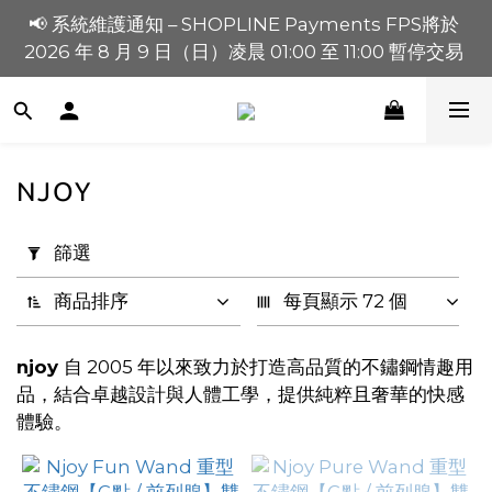
📢 系統維護通知 – SHOPLINE Payments FPS將於 
買滿 $1,200 正價貨品減 $120【1200120】| 買滿 
2026 年 8 月 9 日（日）凌晨 01:00 至 11:00 暫停交易 
$900 正價貨品減 $80！【90080】
買滿 $1,200 正價貨品減 $120【1200120】| 買滿 
$900 正價貨品減 $80！【90080】
NJOY
套
用
篩選
篩
選
商品排序
每頁顯示 72 個
(0/20)
njoy
自 2005 年以來致力於打造高品質的不鏽鋼情趣用
價格
品，結合卓越設計與人體工學，提供純粹且奢華的快感
(HK$)
體驗。
~