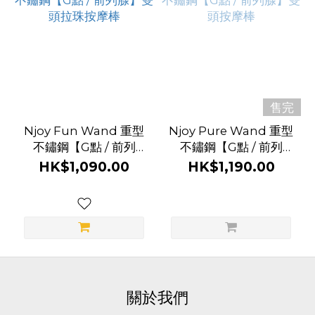
前
列
腺
玩
售完
具
Njoy Fun Wand 重型
Njoy Pure Wand 重型
功
不鏽鋼【G點 / 前列
不鏽鋼【G點 / 前列
腺】雙頭拉珠按摩棒
腺】雙頭按摩棒
能
HK$1,090.00
HK$1,190.00
非
電
動
(2)
品
關於我們
牌