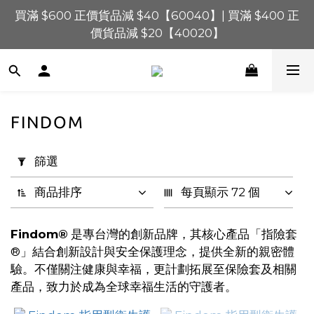
買滿 $1,200 正價貨品減 $120【1200120】| 買滿 
買滿 $600 正價貨品減 $40【60040】| 買滿 $400 正
$900 正價貨品減 $80！【90080】
價貨品減 $20【40020】
買滿 $1,200 正價貨品減 $120【1200120】| 買滿 
$900 正價貨品減 $80！【90080】
FINDOM
套
用
篩選
篩
選
商品排序
每頁顯示 72 個
(0/20)
Findom®
是專台灣的創新品牌，其核心產品「指險套
價格
®」結合創新設計與安全保護理念，提供全新的親密體
(HK$)
驗。不僅關注健康與幸福，更計劃拓展至保險套及相關
產品，致力於成為全球幸福生活的守護者。
~