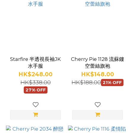
(24)
露背
(106)
露
臀
(95)
Starfire 半透視長袖JK
Cherry Pie 1128 流蘇鏤
塑
水手服
空蕾絲旗袍
身
HK$248.00
HK$148.00
(8)
HK$338.00
HK$188.00
21% OFF
鏤空
27% OFF
(135)
透視
(136)
迷