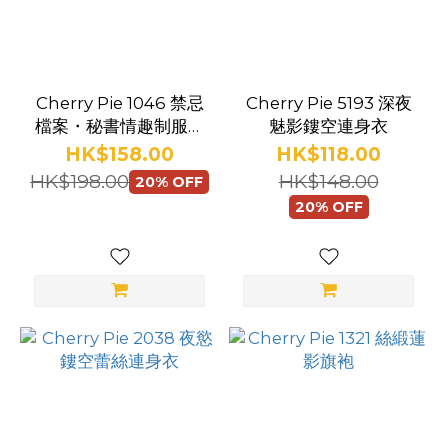
色
(57)
白
Cherry Pie 1046 禁忌
Cherry Pie 5193 深夜
色
檔案・秘書情趣制服套
魅影鏤空連身衣
(32)
裝
HK$158.00
HK$118.00
紅
HK$198.00
HK$148.00
20% OFF
色
20% OFF
(14)
粉
色
(12)
粉
紅
色