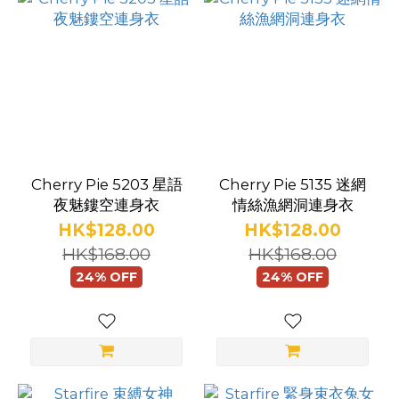
(58)
女
警
(8)
秘
書
(21)
Cherry Pie 5203 星語
Cherry Pie 5135 迷網
夜魅鏤空連身衣
情絲漁網洞連身衣
護
HK$128.00
HK$128.00
士
HK$168.00
HK$168.00
(17)
24% OFF
24% OFF
空
姐
(3)
運