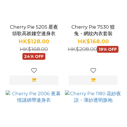
多
尺
寸
Cherry Pie 5205 星夜
Cherry Pie 7530 狡
頌歌高衩鏤空連身衣
兔・網紋內衣套裝
中
HK$128.00
HK$168.00
碼
HK$168.00
HK$208.00
19% OFF
(21)
24% OFF
大
碼
(18)
中/
大
碼
(2)
細/