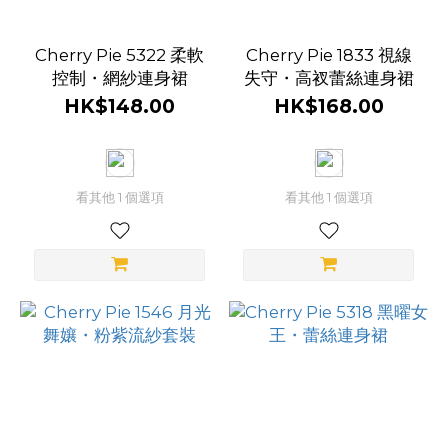
Indiscrets
(4)
Cherry Pie 5322 柔軟
Cherry Pie 1833 視線
控制・網紗連身裙
失守・高衩蕾絲連身裙
Mon
HK$148.00
HK$168.00
Cheri
(3)
Roomfun
看其他 1 個選項
看其他 1 個選項
(1)
Wild
One
Japan
(1)
看
更
多