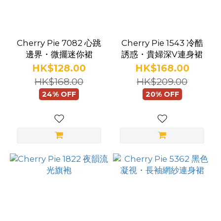
棕
色-
Cherry Pie 7082 心跳
大
Cherry Pie 1543 冷酷
邊界・微擺迷你裙
誘惑・貴婦深V連身裙
碼
HK$128.00
HK$168.00
(1)
HK$168.00
HK$209.00
灰
24% OFF
20% OFF
色-
中
碼
(1)
看
更
多
品