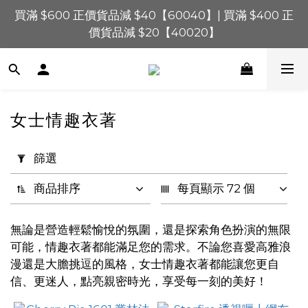
買滿 $1,200 正價貨品減 $120【1200120】| 買滿 
買滿 $600 正價貨品減 $40【60040】| 買滿 $400 正
$900 正價貨品減 $80！【90080】
價貨品減 $20【40020】
買滿 $1,200 正價貨品減 $120【1200120】| 買滿 
$900 正價貨品減 $80！【90080】
女士情趣衣著
套
用
篩選
篩
選
商品排序
每頁顯示 72 個
(0/20)
無論是營造輕鬆愉悅的氛圍，還是探索角色扮演的無限
價格
可能，情趣衣著都能滿足您的需求。不論您喜愛高雅浪
(HK$)
漫還是大膽挑逗的風格，女士情趣衣著都能讓您更自
信、更迷人，點亮親密時光，享受每一刻的美好！
~