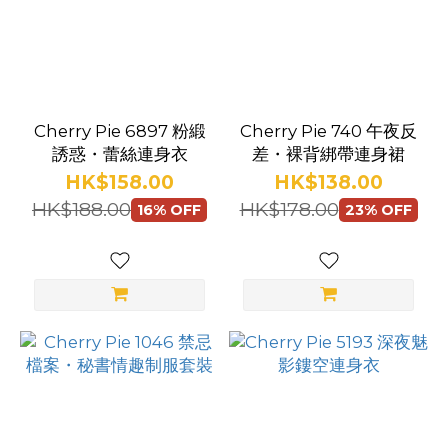
身
(10)
過
膝
Cherry Pie 6897 粉緞
Cherry Pie 740 午夜反
(25)
誘惑・蕾絲連身衣
差・裸背綁帶連身裙
吊
HK$158.00
HK$138.00
帶
HK$188.00
HK$178.00
16% OFF
23% OFF
(9)
開
襠
(13)
顏
色
黑