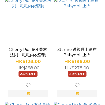
內
衣
主
題
禁
Cherry Pie 1601 叢林
Starfire 透視喱士網布
慾
法則．毛毛內衣套裝
Babydoll 上衣
(2)
HK$128.00
HK$198.00
HK$168.00
HK$278.00
兔
24% OFF
29% OFF
女
郎
(14)
女
王