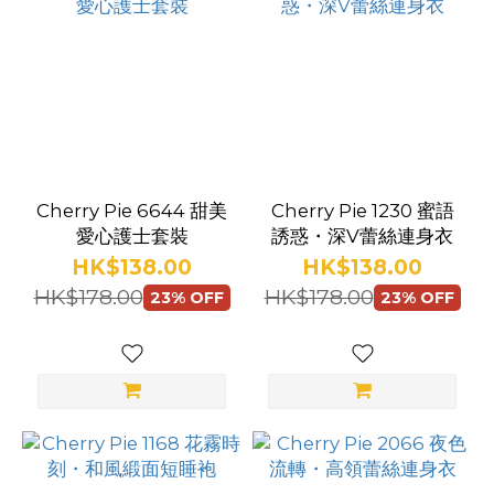
制
服
(68)
學
生
制
服
Cherry Pie 6644 甜美
Cherry Pie 1230 蜜語
(30)
愛心護士套裝
誘惑・深V蕾絲連身衣
HK$138.00
HK$138.00
束
HK$178.00
HK$178.00
23% OFF
23% OFF
腰
馬
甲
(8)
三
點