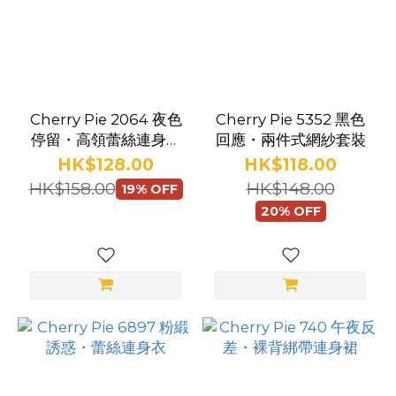
看
更
多
絲
Cherry Pie 2064 夜色
Cherry Pie 5352 黑色
襪
停留・高領蕾絲連身衣
回應・兩件式網紗套裝
款
連吊襪帶
HK$128.00
HK$118.00
式
HK$158.00
HK$148.00
19% OFF
20% OFF
仿
皮
(1)
漁
網
(21)
連