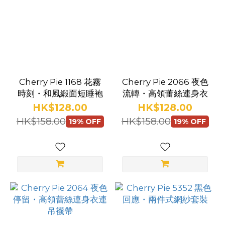
式
(30)
連身
裙
(122)
連
Cherry Pie 1168 花霧
Cherry Pie 2066 夜色
時刻・和風緞面短睡袍
流轉・高領蕾絲連身衣
身
HK$128.00
HK$128.00
衣
HK$158.00
HK$158.00
(71)
19% OFF
19% OFF
泳
衣
(13)
套
裝
(79)