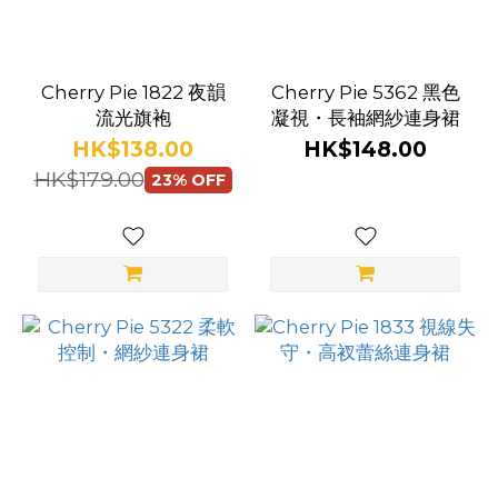
牌
Cherry
Pie
Cherry Pie 1822 夜韻
Cherry Pie 5362 黑色
(283)
流光旗袍
凝視・長袖網紗連身裙
HK$138.00
HK$148.00
Starfire
HK$179.00
23% OFF
(15)
Baci
(12)
Execute
(8)
Secret
Kisses
(5)
Bijoux