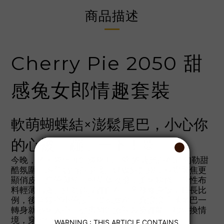
商品描述
Cherry Pie 2050 甜
感兔女郎情趣套裝
軟萌蝴蝶結×澎鬆尾巴，小心你
的心被「蹦」一下！🐰✨
今晚，把可愛值推到滿格吧！💖 經典黑白配色勾勒甜
酷氛圍：胸前奶油白拼接加蝴蝶結點綴，視覺聚焦更
顯俏皮；肩帶與領口輕荷葉收邊，柔化線條。彈性布
料輕薄貼膚、活動伸展都自在；高腰修身版型拉長比
例，後背鏤空小帶設計增添層次，圓滾滾毛球尾巴一
轉身就融化人心。從房間到派對裝扮都能一秒切換情
境，穿出俏嫩元氣感。🎀