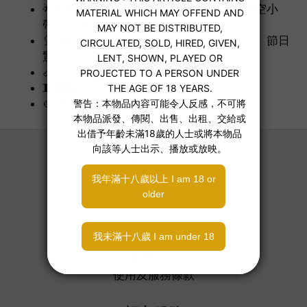
🌟 特色：黑白拼接胸口＋蝴蝶結、後背鏤空小
帶、荷葉邊褲口、毛球兔尾
🎈 場合：居家約會、角色派對、主題攝影、節日
驚喜、小型聚會
📏 尺寸：均碼 (建議體重 40-65 公斤)
🧵 材質：尼龍
🎨 顏色：黑白（經典兔女郎配色）
關於我們
關於喜穴
媒體報導
加入喜穴
私隱政策
使用及服務條款