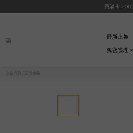
買滿 $1,20
買滿 $1,20
買滿 $60
📢 系統維護通知 – SHOP
最新上架
買滿 $1,20
親密護理
全部商品
/
正價貨品