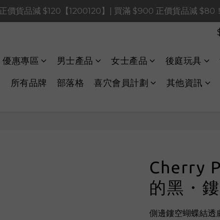
0 正價貨品減 $120【1200120】| 買滿 $900 正價貨品減 $8
0 正價貨品減 $120【1200120】| 買滿 $900 正價貨品減 $8
0 正價貨品減 $40【60040】| 買滿 $400 正價貨品減 $20
LINE Payments FPS將於 2026 年 8 月 9 日（日）凌晨 01
優惠專區
男士產品
女士產品
後庭玩具
0 正價貨品減 $120【1200120】| 買滿 $900 正價貨品減 $8
所有品牌
部落格
喜穴會員計劃
其他資訊
Cherry 
的黑・鏤
側邊鏤空蝴蝶結透