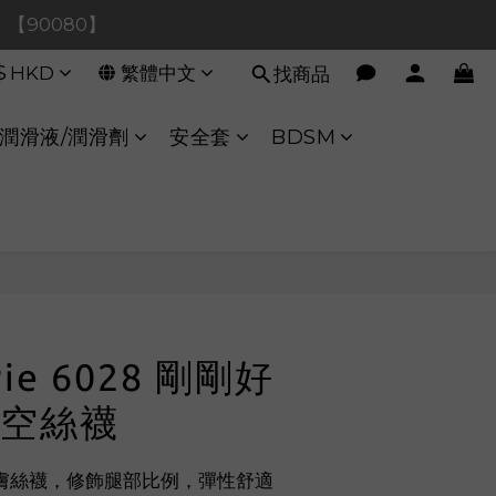
0！【90080】
0！【90080】
$
HKD
繁體中文
找商品
【40020】
:00 至 11:00 暫停交易 
潤滑液/潤滑劑
安全套
BDSM
0！【90080】
立即購買
Pie 6028 剛剛好
空絲襪
膚絲襪，修飾腿部比例，彈性舒適