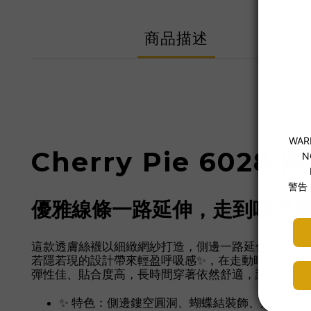
商品描述
Cherry Pie 60
優雅線條一路延伸，走到哪都
這款透膚絲襪以細緻網紗打造，側邊一路延伸的鏤空圓
若隱若現的設計帶來輕盈呼吸感✨，在走動時自然吸
彈性佳、貼合度高，長時間穿著依然舒適，讓你在約會
✨ 特色：側邊鏤空圓洞、蝴蝶結裝飾、透膚修飾