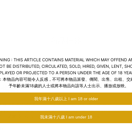
送貨及付款方式
商品描述
28 剛剛好的黑・鏤空絲襪
是焦點
洞搭配精巧蝴蝶結🎀，讓雙腿線條更顯修長有層次。
引目光，卻不顯刻意。無論搭配貼身洋裝、短裙或個性皮裙，
、聚會或特別時刻，都能自在展現迷人風格💫。
腿型