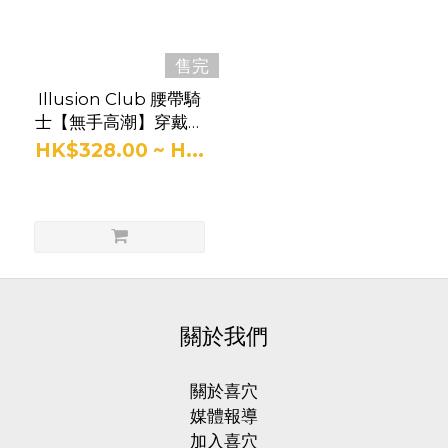
售完
電
Illusion Club 腰帶騎
動
士【無手高潮】穿戴式
飛
電動飛機杯
HK$328.00 ~ H...
機
杯
功
能
免
手
持
關於我們
(1)
關於喜穴
貫
媒體報導
通
加入喜穴