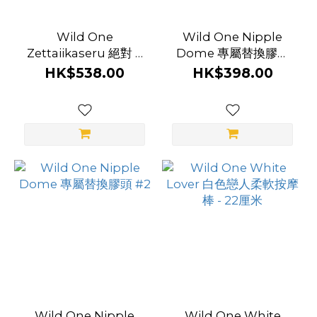
Wild One
Wild One Nipple
Zettaiikaseru 絕對 7
Dome 專屬替換膠頭
件裝 SM 套裝
#4
HK$538.00
HK$398.00
Wild One Nipple
Wild One White