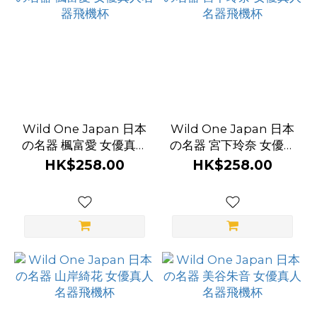
動
(3)
衣
物
設
計
Wild One Japan 日本
Wild One Japan 日本
鏤
の名器 楓富愛 女優真人
の名器 宮下玲奈 女優真
名器飛機杯
人名器飛機杯
空
HK$258.00
HK$258.00
(1)
內
衣
款
式
內