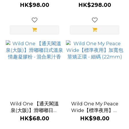
寬包莖矯正環 - 中碼
有線遙控前列線震動器
HK$98.00
HK$298.00
(25mm)
Wild One 【通天閣溫
Wild One My Peace
泉(大阪)】滑嘟嘟日式
Wide【標準夜用】加
溫泉情趣凝膠粉 - 混合
寬包莖矯正環 - 細碼
HK$68.00
HK$98.00
果汁香
(22mm)