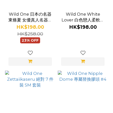
Wild One 日本の名器
Wild One White
東條夏 女優真人名器飛
Lover 白色戀人柔軟按
機杯
摩棒 - 16厘米
HK$198.00
HK$198.00
HK$258.00
23% OFF