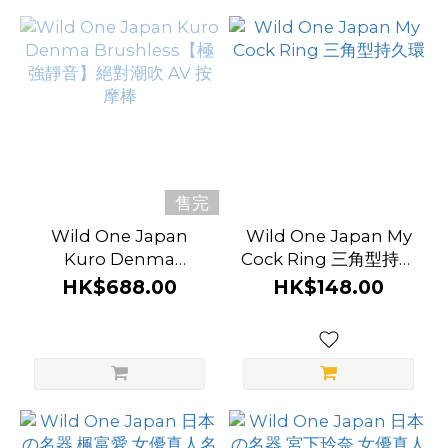
前
列
腺
玩
具
售完
功
能
Wild One Japan
Wild One Japan My
Kuro Denma
Cock Ring 三角型持久
新
Brushless【極強靜
環
HK$688.00
HK$148.00
手
音】絕對潮吹 AV 按摩
棒
適
用
(1)
震