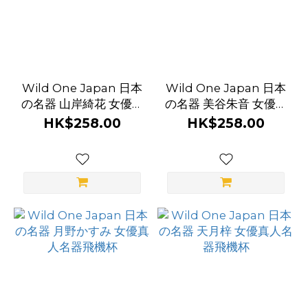
褲
(1)
顏
色
Wild One Japan 日本
Wild One Japan 日本
の名器 山岸綺花 女優真
の名器 美谷朱音 女優真
白
人名器飛機杯
人名器飛機杯
HK$258.00
HK$258.00
色
(2)
黑
色
(2)
粉
紅
色
(1)