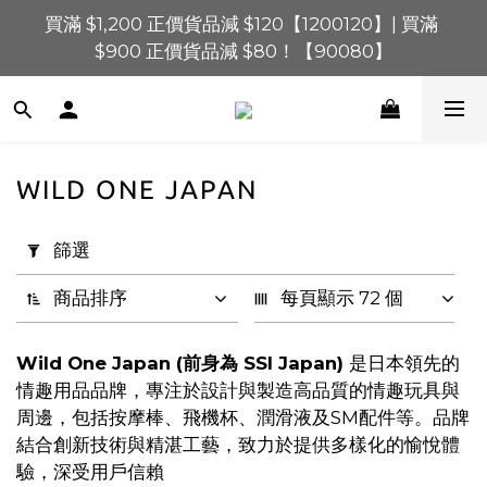
$900 正價貨品減 $80！【90080】
買滿 $1,200 正價貨品減 $120【1200120】| 買滿 
$900 正價貨品減 $80！【90080】
買滿 $600 正價貨品減 $40【60040】| 買滿 $400 正
價貨品減 $20【40020】
📢 系統維護通知 – SHOPLINE Payments FPS將於 
2026 年 8 月 9 日（日）凌晨 01:00 至 11:00 暫停交易 
WILD ONE JAPAN
套
買滿 $1,200 正價貨品減 $120【1200120】| 買滿 
用
$900 正價貨品減 $80！【90080】
篩選
篩
選
商品排序
每頁顯示 72 個
(0/20)
Wild One Japan (前身為 SSI Japan)
是日本領先的
價格
情趣用品品牌，專注於設計與製造高品質的情趣玩具與
(HK$)
周邊，包括按摩棒、飛機杯、潤滑液及SM配件等。品牌
結合創新技術與精湛工藝，致力於提供多樣化的愉悅體
驗，深受用戶信賴
~