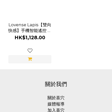
品
Lovense Lapis【雙向
牌
快感】手機智能遙控 穿
Lovense
戴式雙頭情侶按摩棒
HK$1,128.00
(1)
關於我們
關於喜穴
媒體報導
加入喜穴