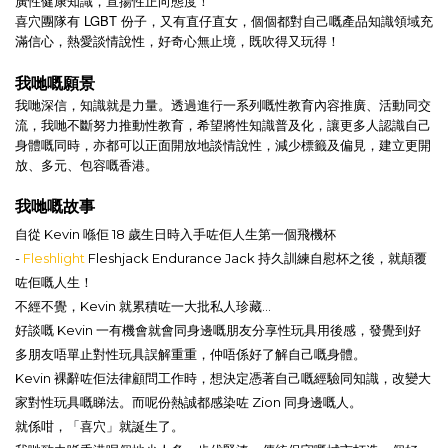
廣性健康知識，宣揚性正向態度！
喜穴團隊有 LGBT 份子，又有直仔直女，個個都對自己嘅產品知識領域充
滿信心，熱愛談情說性，好奇心無止境，既吹得又玩得！
我哋嘅願景
我哋深信，知識就是力量。透過進行一系列嘅性教育內容推廣、活動同交
流，我哋不斷努力推動性教育，希望將性知識普及化，讓更多人認識自己
身體嘅同時，亦都可以正面開放地談情說性，減少標籤及偏見，建立更開
放、多元、包容嘅香港。
我哋嘅故事
自從 Kevin 喺佢 18 歲生日時入手咗佢人生第一個飛機杯
-
Fleshlight
Fleshjack Endurance Jack 持久訓練自慰杯之後，就顛覆
咗佢嘅人生！
不經不覺，Kevin 就累積咗一大批私人珍藏...
好談嘅 Kevin 一有機會就會同身邊嘅朋友分享性玩具用後感，發覺到好
多朋友唔單止對性玩具誤解重重，仲唔係好了解自己嘅身體。
Kevin 裸辭咗佢法律顧問工作時，想決定憑著自己嘅經驗同知識，改變大
家對性玩具嘅睇法。而呢份熱誠都感染咗 Zion 同身邊嘅人。
就係咁，「喜穴」就誕生了。