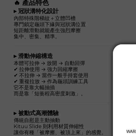
🔥 產品特色
▸ 冠狀溝特化設計
內部特殊階梯紋＋立體凹槽
專門鎖定龜頭下緣與冠狀溝位置
短距離滑動就能產生強烈摩擦
集中、密集、精準。
▸ 滑動伸縮構造
本體可拉伸 → 放開 → 自動回彈
✔ 拉伸使用 → 強力回縮摩擦
✔ 不拉伸 → 當作一般手持套使用
✔ 重複拉放 → 作為龜頭訓練工具
它不是靠大幅抽插
而是靠「短衝程高密度刺激」。
▸ 被動式高潮體驗
傳統自慰是主動抽動
Kituu Slide 則利用材質伸縮性
讓你有種「被摩擦、被頂上來」的感覺。