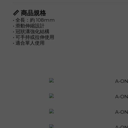
📏 商品規格
• 全長：約 108mm
• 滑動伸縮設計
• 冠狀溝強化結構
• 可手持或拉伸使用
• 適合單人使用