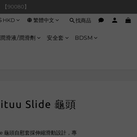
0！【90080】
0！【90080】
$
HKD
繁體中文
找商品
【40020】
:00 至 11:00 暫停交易 
潤滑液/潤滑劑
安全套
BDSM
0！【90080】
ituu Slide 龜頭
 Slide 龜頭自慰套採伸縮滑動設計，專