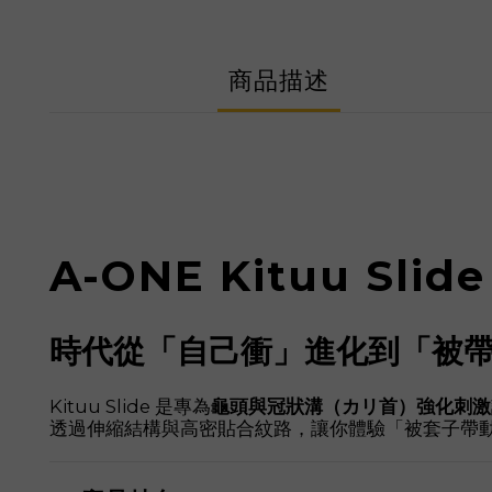
商品描述
A-ONE Kituu Sli
時代從「自己衝」進化到「被
Kituu Slide 是專為
龜頭與冠狀溝（カリ首）強化刺激
透過伸縮結構與高密貼合紋路，讓你體驗「被套子帶