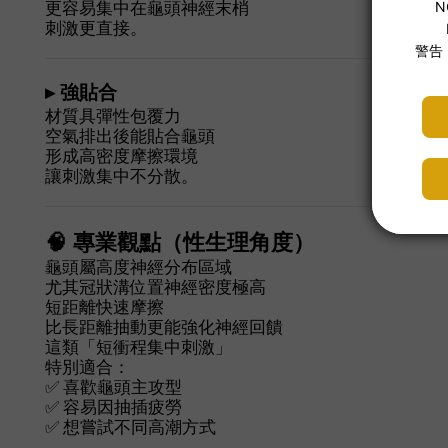
更容易集中在龜頭神經末梢
刺激更直接。
▸ 強貼合
材質具彈性包覆力
空氣排出後能貼合龜頭
形成高密度摩擦環境
讓刺激集中不分散。
🧠 專業觀點（性生理角度）
龜頭屬高度神經分布區域
尤其冠狀溝位置神經密度極高
短距離快速摩擦
比長距離抽動更能強化神經回饋
這類「短衝程集中刺激」
特別適合：
✅ 喜歡龜頭主攻型
✅ 容易因抽插疲勞
✅ 想嘗試不同高潮方式