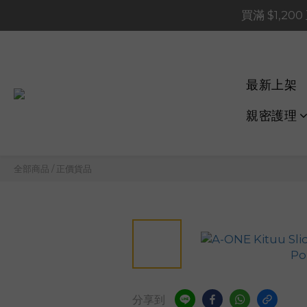
買滿 $1,20
買滿 $1,20
買滿 $60
📢 系統維護通知 – SHOP
最新上架
買滿 $1,20
親密護理
全部商品
/
正價貨品
分享到