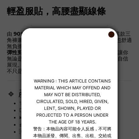
輕盈服貼，高腰盡顯線條
由
90% 聚酯纖維 + 10% 彈性纖維
精製而成，這款三
角褲兼具
絲滑觸感
與
透氣輕盈性
，長時間穿著也舒適
無負擔。
彈性剪裁服貼身形
，自然貼合臀部與胯下曲線，讓你
無論是日常活動還是親密時刻，都能自在流動、自信
展現。
不只是內褲，更是一種
低調奢華的肌膚享受
。
🔹 產品特色：
✨ 絲滑輕盈，親膚透氣
🏋️‍♂️ 彈性剪裁，穩定支撐
🛌 適合日常穿著與放鬆情境
🧺 易洗快乾，耐穿耐用
🇭🇰
香港本土設計，質感細緻