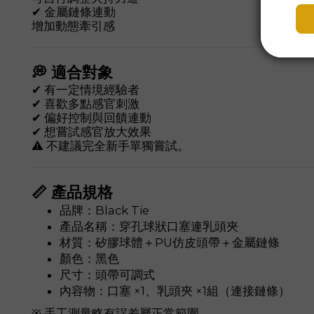
✔ 金屬鏈條連動
增加動態牽引感
💭 適合對象
✔ 有一定情境經驗者
✔ 喜歡多點感官刺激
✔ 偏好控制與回饋連動
✔ 想嘗試感官放大效果
⚠ 不建議完全新手單獨嘗試。
📏 產品規格
品牌：Black Tie
產品名稱：穿孔球狀口塞連乳頭夾
材質：矽膠球體＋PU仿皮頭帶＋金屬鏈條
顏色：黑色
尺寸：頭帶可調式
內容物：口塞 ×1、乳頭夾 ×1組（連接鏈條）
※ 手工測量略有誤差屬正常範圍。