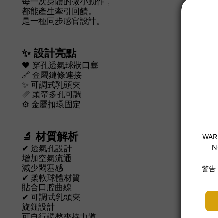
每一次身體的微小動作，
都能產生牽引回饋。
是一種同步感官設計。
✨ 設計亮點
🖤 穿孔透氣球狀口塞
🔗 金屬鏈條連接
✨ 可調式乳頭夾
📏 頭帶多孔可調
⚙ 金屬扣環固定
🔬 材質解析
✔ 透氣孔設計
增加空氣流通
減少悶塞感
✔ 柔軟球體材質
貼合口腔曲線
✔ 可調式乳頭夾
旋鈕設計
可自行調整夾持力道