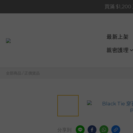
買滿 $1,20
買滿 $1,20
買滿 $60
📢 系統維護通知 – SHOP
最新上架
買滿 $1,20
親密護理
全部商品
/
正價貨品
分享到