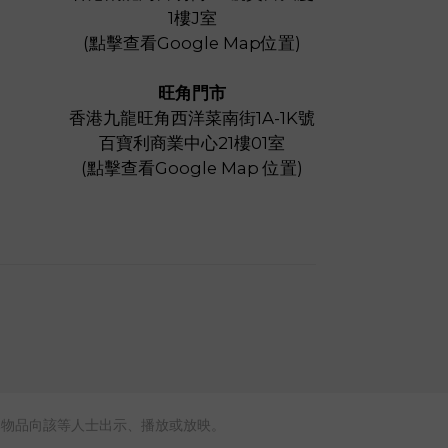
1樓J室
(
點擊查看Google Map位置
)
旺角門市
香港九龍旺角西洋菜南街1A-1K號
百寶利商業中心21樓01室
(
點擊查看Google Map 位置
)
本物品向該等人士出示、播放或放映。