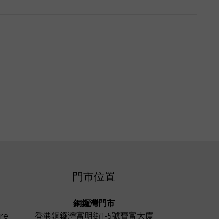
門市位置
銅鑼灣門市
re
香港銅鑼灣富明街1-5號寶富大廈