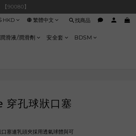
0！【90080】
0！【90080】
$
HKD
繁體中文
找商品
【40020】
:00 至 11:00 暫停交易 
潤滑液/潤滑劑
安全套
BDSM
0！【90080】
立即購買
Tie 穿孔球狀口塞
穿孔球狀口塞連乳頭夾採用透氣球體與可