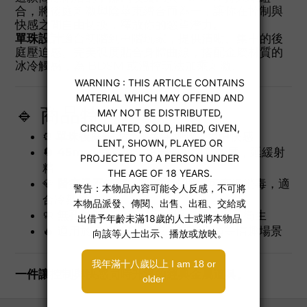
合，將後庭刺激與陰莖束縛合而為一，讓你在控制與
快感之間自由切換，釋放你的慾望潛力。
單珠設計
適合初階到中階玩家，提供清晰、集中的後
庭壓迫感。完美弧度貼合身體曲線，搭配金屬材質的
冰冷觸感，為 BDSM 或溫控玩法加乘刺激。
🔹 商品特色：
⚙️
單珠後庭鉤設計
：專注刺激、集中快感
🔄
45mm 陰莖環
：提升硬度與持久度，延緩射
精
💎
醫療級不鏽鋼
：堅硬、滑順、可高溫消毒，適
合冷熱玩法
🧼
無孔材質
：不易藏污納垢，易清潔又衛生
🔥 適用於 BDSM、拘束、角色扮演等情趣場景
一件讓控制與快感同時升溫的經典金屬道具。