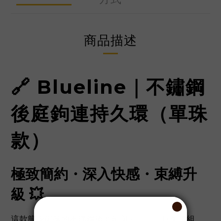
商品描述
🔗 Blueline｜不鏽鋼
後庭鉤連持久環（單珠
款）
極致簡約・深入快感・束縛升
級 💥
這款簡潔俐落的不鏽鋼後庭鉤與 45mm 持久環組