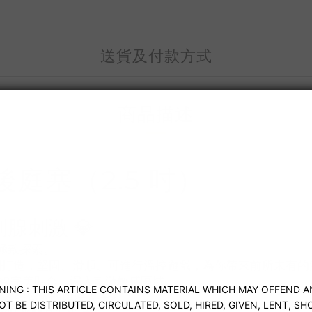
送貨及付款方式
商品描述
鋼後庭塞（2.5 吋）
列腺刺激 💎
極致探索。
打造，堅固、滑順、可進行溫控遊戲，為你帶來前所未有的
曲線完美貼合，深入刺激敏感區域。
階玩家輕鬆入門與深入探索。