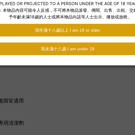
時光閃亮升級 🌟
官刺激
佳重量感
 G 點
信與氛圍感
可搭配玩具清潔劑
品
進階皆適用
專用清潔劑