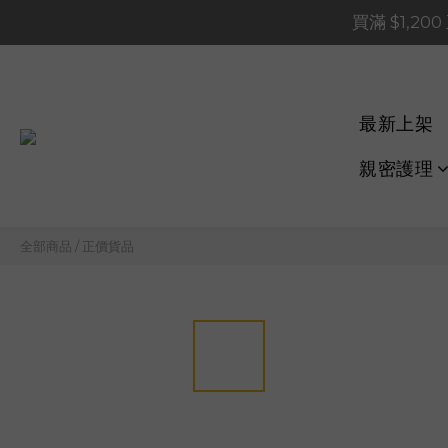
買滿 $1,20
買滿 $1,20
買滿 $60
📢 系統維護通知 – SHOP
最新上架
買滿 $1,20
親密護理
全部商品
/
正價貨品