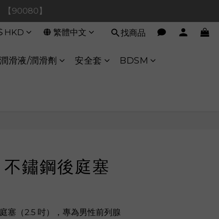
0！【90080】
0！【90080】
$
HKD
繁體中文
找商品
【40020】
:00 至 11:00 暫停交易 
潤滑液/潤滑劑
安全套
BDSM
0！【90080】
立即購買
ine 不鏽鋼後庭塞
）
鋼後庭塞（2.5 吋），專為男性前列腺