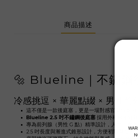
商品描述
🔩 Blueline｜不鏽
冷感挑逗 × 華麗點綴 × 男性前
這不僅是一款後庭塞，更是一場對感官與情慾的
Blueline 2.5 吋不鏽鋼後庭塞
採用外科級不鏽鋼
專為前列腺（男性 G 點）精準設計，人體工學
2.5 吋長度與漸進式錐形設計，方便初階與進