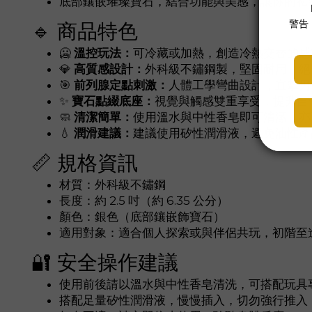
底部鑲嵌璀璨寶石，結合功能與美感，讓你的私密
🔹 商品特色
🥶
溫控玩法：
可冷藏或加熱，創造冷熱交替的感
💎
高質感設計：
外科級不鏽鋼製，堅固耐用，絕
🎯
前列腺定點刺激：
人體工學彎曲設計，直擊男性
✨
寶石點綴底座：
視覺與觸感雙重享受，提升自
🧼
清潔簡單：
使用溫水與中性香皂即可清潔，亦
💧
潤滑建議：
建議使用矽性潤滑液，避免油性產
📏 規格資訊
材質：外科級不鏽鋼
長度：約 2.5 吋（約 6.35 公分）
顏色：銀色（底部鑲嵌飾寶石）
適用對象：適合個人探索或與伴侶共玩，初階至
🔐 安全操作建議
使用前後請以溫水與中性香皂清洗，可搭配玩具
搭配足量矽性潤滑液，慢慢插入，切勿強行推入