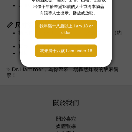
💧
IPX6防潑水
，易於清潔保養
📏 尺寸資訊：
插入長度：5.5 吋（約 14cm）／全長 11 吋（約
28cm）
直徑：1.75 吋（約 4.4cm）
周長：約 5.5 吋（約 14cm）
✨ Dr. Hammer，為你帶來一場轟然炸裂的酥麻衝
擊！
關於我們
關於喜穴
媒體報導