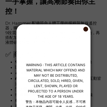
一手掌握，讓高潮節奏由你主
控！
Dr. Hammer 配備符合人體工學的握柄與無線遙控
器，獨享或雙人互動皆宜。
9段震動 × 3段伸縮旋轉速度，模擬真實活塞運動，再
搭配加溫設計，讓體感更逼真、快感更立體。
液體矽膠包覆，絲滑觸感令人愛不釋手。
✅ 商品特色：
🔁
3段速度自動抽插 + 旋轉
，節奏自由切換
💥
9段震動模式
，多重高潮隨心選擇
🔥
加熱功能
，模擬人體溫度，提升真實感
🎮
無線遙控器
（10米距離），單人或伴侶互動皆
適用
✋
人體工學握柄
設計，手持穩定不卡手
🌸
液態鉑金矽膠
製成，柔軟親膚、無毒無味
🧲
可拆卸吸盤底座
，固定使用更穩固
🔋
USB充電
，方便環保