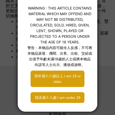
纖直；雙側高衩拉長腿部比例，行進間輕鬆聚焦。背
部交叉綁帶可微調貼合度，從腰背一路收束至臀線，
更顯沙漏曲線。聚酯纖維柔韌親膚、易洗快乾；一件
切換晚宴與私域場景，將性感掌握在你的主場。
🌟 特色：中式立領鎖骨環扣、花紋蕾絲拼接、雙
側高衩
🎯 場合：夜間派對、主題拍攝、造型表演、居家
儀式感
📏 尺寸：均碼（建議40–60公斤，具彈性）
🧵 材質：聚酯纖維
🎨 顏色：經典黑、酒紅可選
關於我們
關於喜穴
媒體報導
加入喜穴
私隱政策