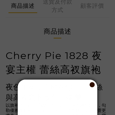
送貨及付款
商品描述
顧客評價
方式
商品描述
Cherry Pie 1828 夜
宴主權 蕾絲高衩旗袍
夜色加冕，主權在你——蕾絲
與高衩寫下致命曲線 🖤
以旗袍領型延伸成鎖骨頸環設計，胸前鑰扣點睛，勾
勒優雅而銳利的開場。主身採花紋蕾絲拼接，視覺更