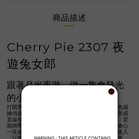
商品描述
Cherry Pie 2307 夜
遊兔女郎
跟著月光夜遊，做一隻會發光
的小兔子
打開房門，月色像聚光燈一樣落下🌙。以黑白配色描
繪俏皮身影：前片採細緻網紗拼接，以交叉縫線形成
直線視覺，腰臀圍上層層白色荷葉裙擺輕盈躍動；背
面綁帶大蝴蝶結與毛絨兔尾點綴，一轉身就讓人會心
一笑🎀🐰。穿著輕鬆，搭配過膝襪或袖套，立刻進入
「玩樂模式」。鏡前自拍、走廊小步舞、房內微派