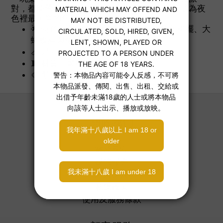
對，都能帶來活潑愉悅的儀式感，今晚就讓你成為夜
色裡最可愛的焦點✨。
🌟 特色：前中網紗交叉縫線、白色荷葉裙擺、大
蝴蝶結與兔尾、可調細肩帶
📏 尺寸：均碼
🧵 材質：聚酯纖維
🎨 顏色：經典黑 × 雪白點綴
關於我們
關於喜穴
媒體報導
加入喜穴
私隱政策
使用及服務條款