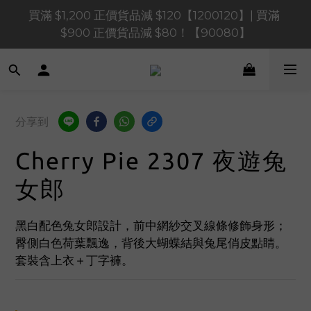
買滿 $1,200 正價貨品減 $120【1200120】| 買滿 
買滿 $1,200 正價貨品減 $120【1200120】| 買滿 
$900 正價貨品減 $80！【90080】
$900 正價貨品減 $80！【90080】
買滿 $600 正價貨品減 $40【60040】| 買滿 $400 正
價貨品減 $20【40020】
📢 系統維護通知 – SHOPLINE Payments FPS將於 
分享到
2026 年 8 月 9 日（日）凌晨 01:00 至 11:00 暫停交易 
Cherry Pie 2307 夜遊兔
買滿 $1,200 正價貨品減 $120【1200120】| 買滿 
$900 正價貨品減 $80！【90080】
女郎
黑白配色兔女郎設計，前中網紗交叉線條修飾身形；
臀側白色荷葉飄逸，背後大蝴蝶結與兔尾俏皮點睛。
套裝含上衣＋丁字褲。