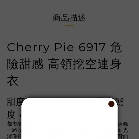
商品描述
Cherry Pie 6917 危
險甜感 高領挖空連身
衣
甜度上頭，但玩的是俐落與態
度 🔥🍭
都市酷甜靈感，高領連身版型搭配兩側大挖空，線條
一路收束至腰際，勾出俐落沙漏比例💫。銀灰霧面光
澤像鋁箔光影般流動，搭上對比滾邊更顯輪廓；背面