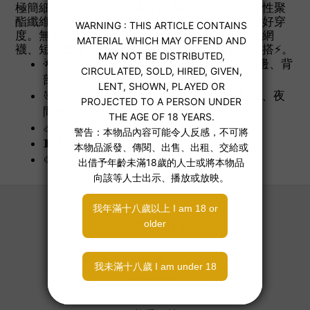
極簡細帶與扣環設計，讓肩背曲線乾淨俐落。彈性聚
酯纖維輕薄親膚、貼合不緊繃，視覺感強卻保持好穿
度。無論派對主題、舞台造型或拍攝企劃，套上網
襪、短外套即可完成張弛有度的「危險甜感」穿搭⚡。
🌟 特色：高領設計、兩側大挖空、對比滾邊、背
部細帶扣環、霧面光澤印花
🎯 場合：主題派對、舞蹈/舞台、造型拍攝、夜
間造型
📏 尺寸：均碼
🧵 材質：聚酯纖維
🎨 顏色：銀灰底搭配黑黃對比圖案
關於我們
關於喜穴
媒體報導
加入喜穴