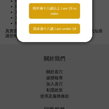
模式：8 段節奏
插入長度：16 公分
直徑：3.5 公分
充電方式：USB 充電
特色：靜音、防水、吸盤底座
真實造型結合強勁功能，Erocome Hercules 武仙座
讓您每一次的深入都充滿驚喜與真實快感。
關於我們
關於喜穴
媒體報導
加入喜穴
私隱政策
使用及服務條款