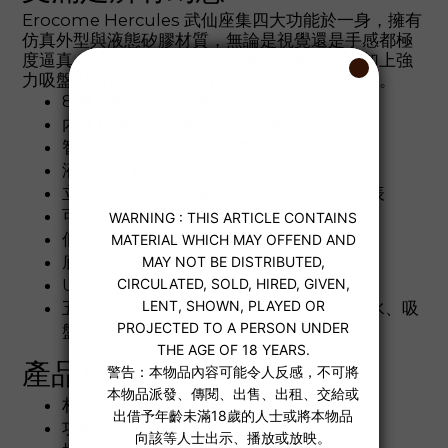
Erocome Hercules 武仙座集四大功能於一身，擁有
仿真外型與液態矽膠材質，無論是視覺還是手感都極
度逼真。從旋轉抽插、震動節奏到智能加溫，加上強
力吸盤與靜音馬達，為您打造沉浸式的快感體驗。
8 種震動與抽插節奏，感受多元刺激
內建旋轉脈動功能，深層剌激 G 點或 P 點
智慧加溫系統，模擬人體溫度不冰冷
液態矽膠材質，柔軟彈性手感如真人肌膚
立體雕刻：血管、皺摺、龜頭，仿真度爆表
可插入長度：16 公分 | 直徑：3.5 公分
低噪音靜音設計，私密空間更安心
底部吸盤設計，解放雙手，穩固不滑動
USB 充電，全機防水，清潔方便
五大實用細節：安全、穩定、可充電、防水、吸
盤
產品規格
材質：液態矽膠 + ABS
功能：抽插、震動、旋轉、加溫