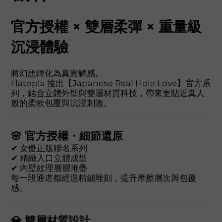
官方授權 × 雙層柔彈 × 重量級
沉浸體驗
將幻想轉化為真實觸感。
Hatopla 推出【Japanese Real Hole Love】官方系
列，結合立體外型與雙層材質科技，帶來更貼近真人
般的柔軟包覆與沉浸刺激。
🌸 官方授權・細節還原
✔ 女優正版聯名系列
✔ 精緻入口立體成型
✔ 內壁紋理層層堆疊
每一段通道都經過精細雕刻，提升摩擦層次與包覆
感。
💎 雙層材質設計