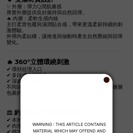
✨ 外層：彈力Q潤肌膚感
厚實外層提供良好握持與自然回彈。
🔥 內層：柔軟生感內核
主打柔滑包覆與濕潤貼合感，帶來更溫柔卻持續的刺
激體驗。
外彈內柔結構，讓推進與抽動時產生自然壓縮與回彈
變化。
🔥 360°立體環繞刺激
✔ 環狀紋理入口
✔ 多段式立體凹凸
✔ 深處包覆集中設計
不同區段產生節奏變化，從入口到深處都能感受層層
包裹的刺激。
⚖ 約400g 重量級真實感
✔ 本體重量：約400g
✔ 肉厚設計，不易變形
✔ 穩定紮實，提升沉浸感