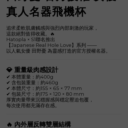
真人名器飛機杯
追求柔軟肌膚觸感與強烈內部刺激的玩家，
這款絕對值得收藏。🔥
Hatopla × S1聯名推出
【Japanese Real Hole Love】系列 ——
以人氣女優 田野憂 為靈感打造的官方授權名器。
💎 重量級肉感設計
✔ 本體重量：約400g
✔ 含包裝重量：約460g
✔ 本體尺寸：約155 × 65 × 77 mm
✔ 包裝尺寸：約175 × 120 × 80 mm
厚實肉量帶來沉穩握感與穩定壓迫包覆，
每次使用都充滿存在感。
🔥 內外層反轉雙層結構