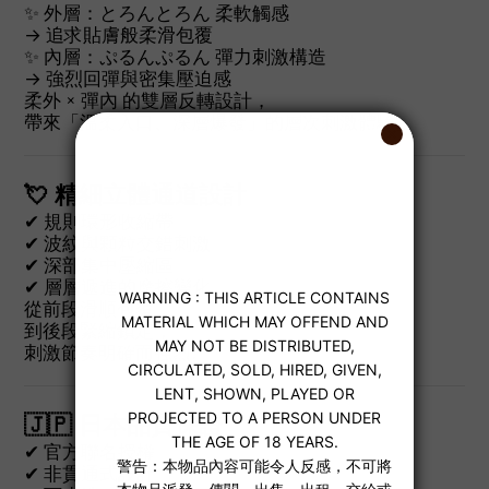
✨ 外層：とろんとろん 柔軟觸感
→ 追求貼膚般柔滑包覆
✨ 內層：ぷるんぷるん 彈力刺激構造
→ 強烈回彈與密集壓迫感
柔外 × 彈內 的雙層反轉設計，
帶來「溫柔入口、深層爆發」的層次刺激體驗。
💘 精細立體通道設計
✔ 規則環形收縮帶
✔ 波紋與顆粒交錯刺激
✔ 深部集中壓縮區
✔ 層層遞進的摩擦變化
從前段滑順包覆，
到後段緊縮鎖定，
刺激節奏明確而強烈。
🇯🇵 日本品質保證
✔ 官方聯名授權
✔ 非貫通式設計