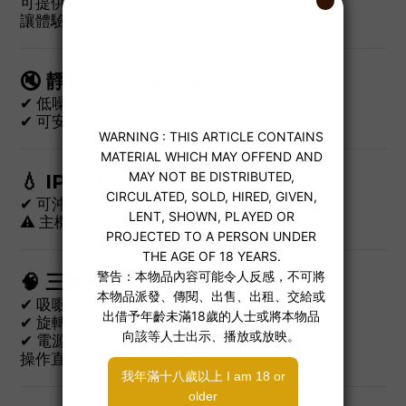
可提供額外外部按壓刺激感
讓體驗更立體。
🔇 靜音設計 ≦ 60dB
✔ 低噪運轉
✔ 可安心使用
💧 IPX6 防水等級
✔ 可沖洗清潔
⚠ 主機不可浸泡水中
🧠 三鍵簡易操作
✔ 吸啜按鍵（短按切換／長按暫停）
✔ 旋轉按鍵（短按切換／長按暫停）
✔ 電源／震動鍵（短按切換／長按開關）
操作直覺，新手也能輕鬆上手。