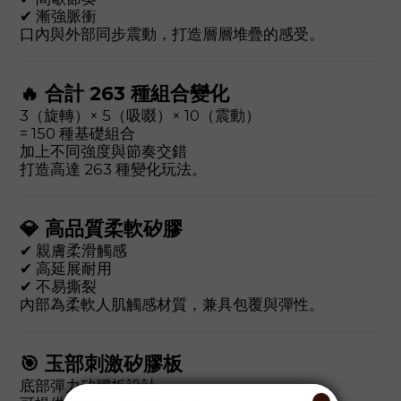
✔ 漸強脈衝
口內與外部同步震動，打造層層堆疊的感受。
🔥 合計 263 種組合變化
3（旋轉）× 5（吸啜）× 10（震動）
= 150 種基礎組合
加上不同強度與節奏交錯
打造高達 263 種變化玩法。
💎 高品質柔軟矽膠
✔ 親膚柔滑觸感
✔ 高延展耐用
✔ 不易撕裂
內部為柔軟人肌觸感材質，兼具包覆與彈性。
🎯 玉部刺激矽膠板
底部彈力矽膠板設計