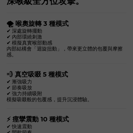
深喉級全方位攻擊。
🌪 喉奧旋轉 3 種模式
✔ 深處旋轉擺動
✔ 內部環繞刺激
✔ 模擬真實喉部動感
內部結構會「迴旋扭動」，帶來更立體的包覆與摩擦
感。
💨 真空吸啜 5 種模式
✔ 漸強吸力
✔ 節奏吸放
✔ 強力持續吸附
模擬吸啜般的包覆感，提升沉浸體驗。
⚡ 痙攣震動 10 種模式
✔ 快速震動
✔ 間歇節奏