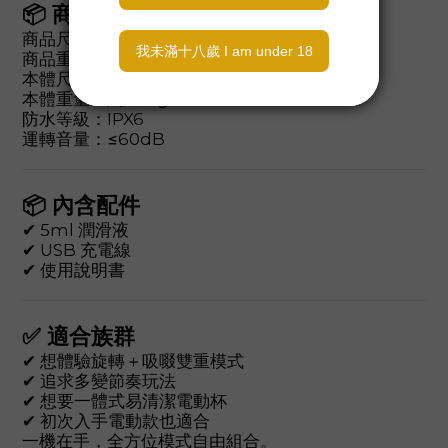
📦 商品規格
商品尺寸：310 × 123 × 110 mm
商品重量：約660g
本體尺寸：270 × 90 × 85 mm
本體重量：約480g
防水等級：IPX6
運轉音量：≤60dB
📦 內含配件
✔ 5ml 潤滑液
✔ USB 充電線
✔ 使用說明書
✅ 適合族群
✔ 想體驗旋轉＋吸啜雙重模式
✔ 追求多變節奏玩法
✔ 想要一體式易清潔電動杯
✔ 初次入手電動款也適合
一機在手，全方位模式自由組合。