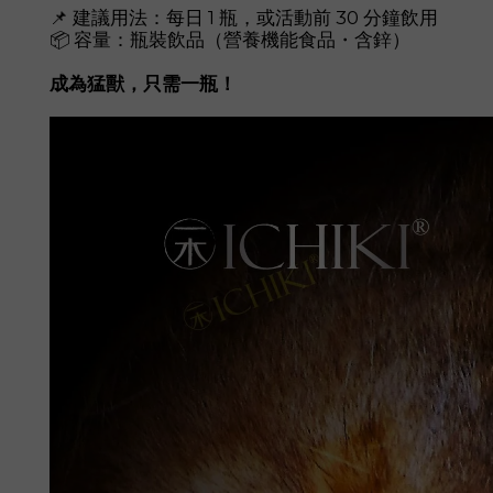
📌 建議用法：每日 1 瓶，或活動前 30 分鐘飲用
📦 容量：瓶裝飲品（營養機能食品・含鋅）
成為猛獸，只需一瓶！