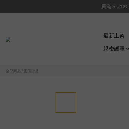
買滿 $1,20
買滿 $1,20
買滿 $60
📢 系統維護通知 – SHOP
最新上架
買滿 $1,20
親密護理
全部商品
/
正價貨品