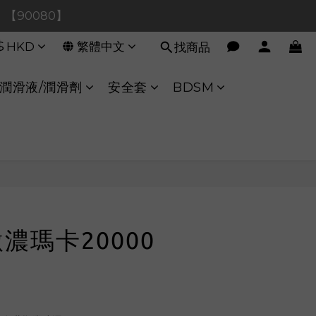
0！【90080】
0！【90080】
$
HKD
繁體中文
找商品
【40020】
:00 至 11:00 暫停交易 
潤滑液/潤滑劑
安全套
BDSM
0！【90080】
 激濃瑪卡20000