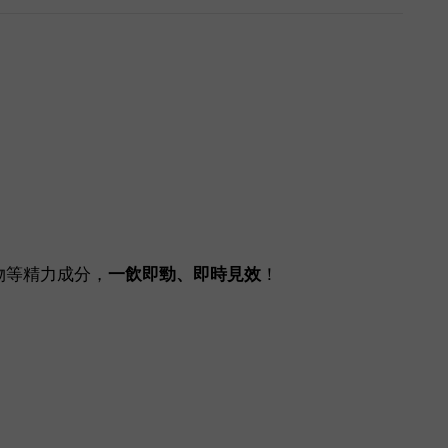
解物等精力成分，
一飲即勁、即時見效
！