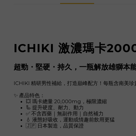
ICHIKI 激濃瑪卡200
超勁・堅硬・持久，一瓶解放雄獅本
ICHIKI 精研男性補給，打造巔峰配方！每瓶含南美珍貴
✨ 產品特色：
💥 瑪卡總量 20,000mg，極限濃縮
🦾 提升硬度、耐力、動力
✅ 不含西藥｜無副作用｜自然補力
💧 液態好吸收，運動或情趣前飲用更猛
🇯🇵 日本製造，品質保證