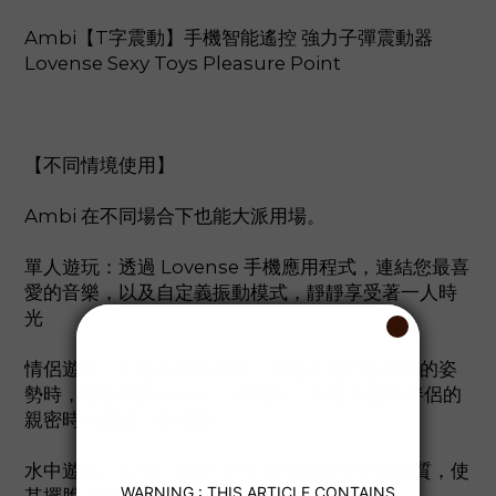
Ambi【T字震動】手機智能遙控 強力子彈震動器
Lovense Sexy Toys Pleasure Point
【不同情境使用】
Ambi 在不同場合下也能大派用場。
單人遊玩：透過 Lovense 手機應用程式，連結您最喜
愛的音樂，以及自定義振動模式，靜靜享受著一人時
光
情侶遊玩：不論在前戲期間，還是在進行您喜歡的姿
勢時，都能邀請 Ambi 一同遊玩，為您及您的伴侶的
親密時光增添一份情趣
水中遊玩：Ambi 具備 IPX7 級別的安全矽膠材質，使