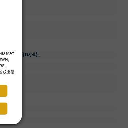
11小時
至持續使用
。