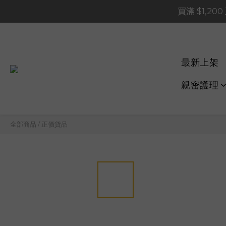
買滿 $1,20
買滿 $1,20
買滿 $60
📢 系統維護通知 – SHOP
最新上架
買滿 $1,20
親密護理
全部商品
/
正價貨品