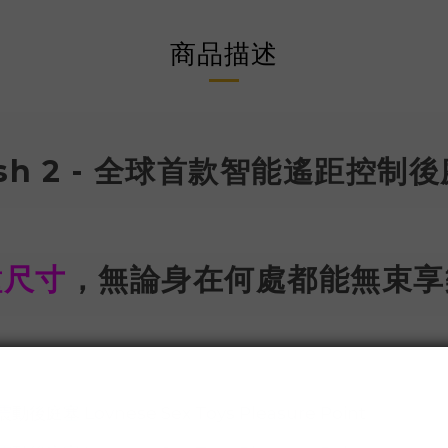
商品描述
sh 2 - 全球首款智能遙距控制
種尺寸
，無論身在何處都能無束享