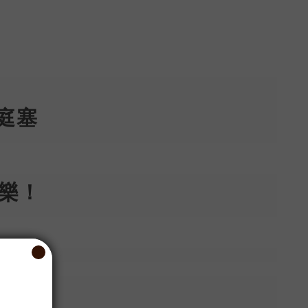
後庭塞
樂！