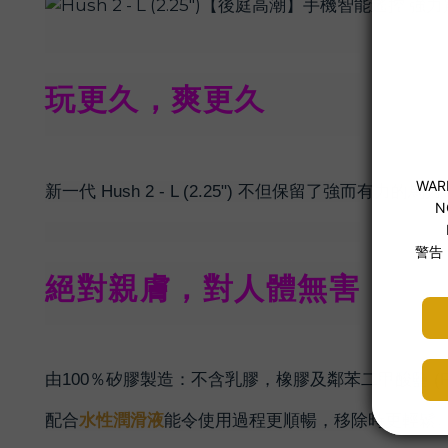
玩更久，爽更久
新一代 Hush 2 - L (2.25") 不但保留了強而有力的
絕對親膚，對人體無害
由100％矽膠製造：不含乳膠，橡膠及鄰苯二甲酸鹽 (Ptha
水性潤滑液
配合
能令使用過程更順暢，移除時更輕鬆