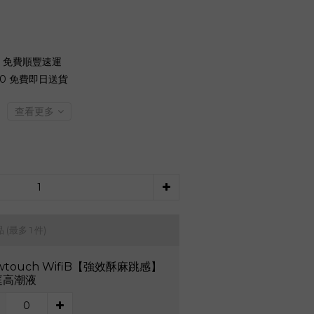
0 免費順豐速運
00 免費即日送貨
查看更多
品
(最多 1 件)
wtouch WifiB【強效酥麻跳感】
庭高潮液