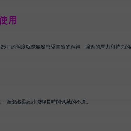
家使用
.25寸的闊度就能觸發您愛冒險的精神。強勁的馬力和持久
性；頸部纖柔設計減輕長時間佩戴的不適。