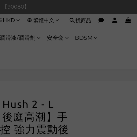
0！【90080】
0！【90080】
$
HKD
繁體中文
找商品
【40020】
:00 至 11:00 暫停交易 
潤滑液/潤滑劑
安全套
BDSM
0！【90080】
立即購買
Hush 2 - L
")【後庭高潮】手
控 強力震動後