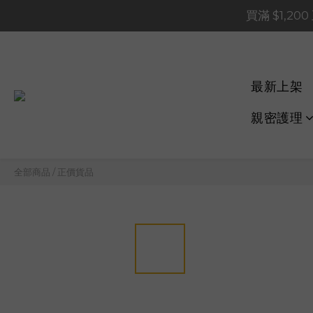
買滿 $1,20
買滿 $1,20
買滿 $60
📢 系統維護通知 – SHOP
最新上架
買滿 $1,20
親密護理
全部商品
/
正價貨品