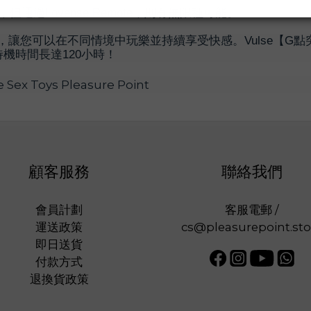
過Lovense Remote，則有無限種可能。
易斷連，讓您可以在不同情境中玩樂並持續享受快感。Vulse【
機時間長達120小時！
顧客服務
聯絡我們
會員計劃
客服電郵 /
運送政策
cs@pleasurepoint.sto
即日送貨
付款方式
退換貨政策