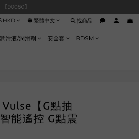
0！【90080】
0！【90080】
$
HKD
繁體中文
找商品
【40020】
:00 至 11:00 暫停交易 
潤滑液/潤滑劑
安全套
BDSM
0！【90080】
立即購買
e Vulse【G點抽
智能遙控 G點震