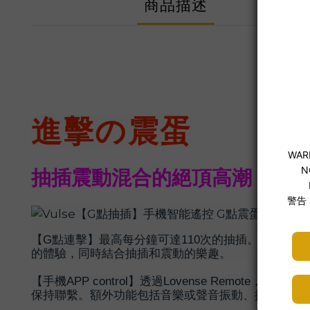
商品描述
進擊の震蛋
抽插震動混合的絕頂高潮！
【G點連擊】最高每分鐘可達110次的抽插。IPX
的體驗，同時結合抽插和震動的樂趣。
【手機APP control】透過Lovense Rem
保持聯繫。額外功能包括音樂或聲音振動、振動鬧鐘和