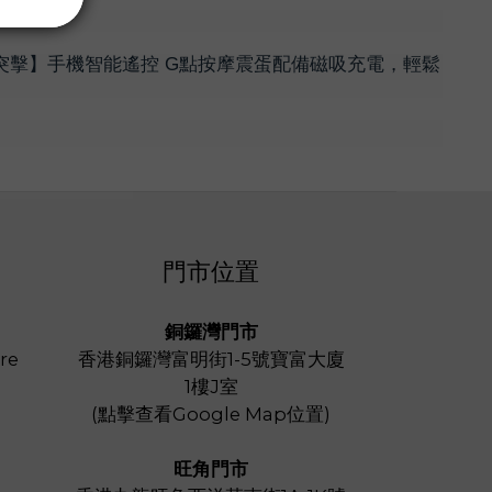
G點突擊】手機智能遙控 G點按摩震蛋配備磁吸充電，輕鬆
門市位置
銅鑼灣門市
re
香港銅鑼灣富明街1-5號寶富大廈
1樓J室
(
點擊查看Google Map位置
)
旺角門市