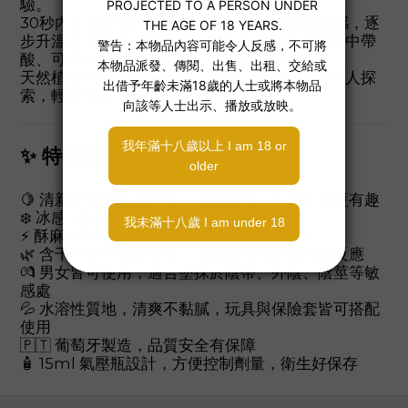
驗。
30秒內先感受到沁涼刺激，隨後轉為溫熱跳動感，逐
步升溫慾望曲線。搭配清新檸檬琴湯尼香氣，甜中帶
酸、可舔可玩，讓快感升級更具互動樂趣。
天然植物萃取，安全低敏，適合口愛、前戲或單人探
索，輕鬆喚醒你的高潮開關！
✨ 特色賣點
🍋 清新檸檬琴湯尼香氣，淡雅自然，可舔互動更有趣
❄️ 冰感→熱感→震動感三階段，循序升溫
⚡ 酥麻跳動感，有效提升陰蒂與口腔敏感度
🌿 含千日菊等植物萃取，促進血液循環與神經反應
💏 男女皆可使用，適合塗抹於陰蒂、外陰、陰莖等敏
感處
💦 水溶性質地，清爽不黏膩，玩具與保險套皆可搭配
使用
🇵🇹 葡萄牙製造，品質安全有保障
🧴 15ml 氣壓瓶設計，方便控制劑量，衛生好保存