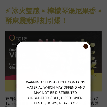
⚡ 冰火雙感 × 檸檬琴湯尼果香 ×
酥麻震動即刻引爆！
來自葡萄牙製造的 Orgie Dual Vibe! Lemon Gin &
Tonic 可食用高潮精華，帶來前所未有的多重感官體