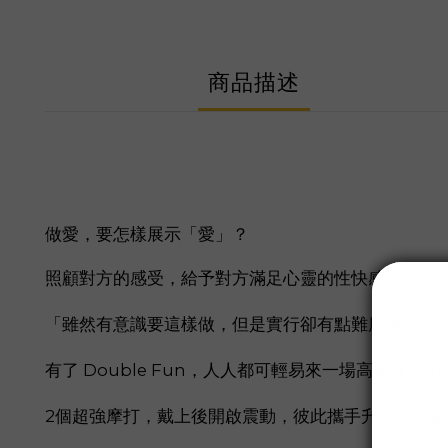
商品描述
做愛，要怎樣展示「愛」？
照顧對方的感受，給予對方滿足心靈的性快感
「雖然有意識要這樣做，但是實行卻有點難度呢...」
有了 Double Fun，人人都可輕易來一場高質理想
2個超強摩打，戴上後開啟震動，彼此攜手升天，誘發