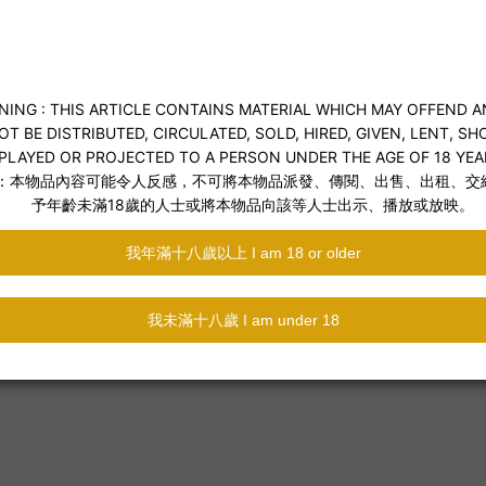
 陰蒂和陰道G點
激G點