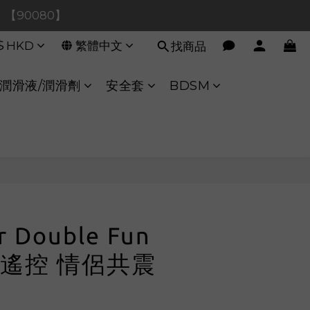
0！【90080】
0！【90080】
$
HKD
繁體中文
找商品
【40020】
:00 至 11:00 暫停交易 
潤滑液/潤滑劑
安全套
BDSM
0！【90080】
立即購買
er Double Fun
遙控 情侶共震