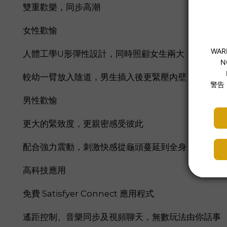
雙重歡樂，同步高潮
女性歡愉
人體工學U形彈性設計，同時照顧女生兩大「喜穴」—
較幼一臂放入陰道，男生插入後更緊壓內壁，極致刺
男性歡愉
更大的緊致度，更親密感受彼此
配合強力震動，刺激快感從龜頭蔓延到全身
高科技應用
免費 Satisfyer Connect 應用程式
遙距控制、音樂同步及視頻聊天，無數玩法由你話事