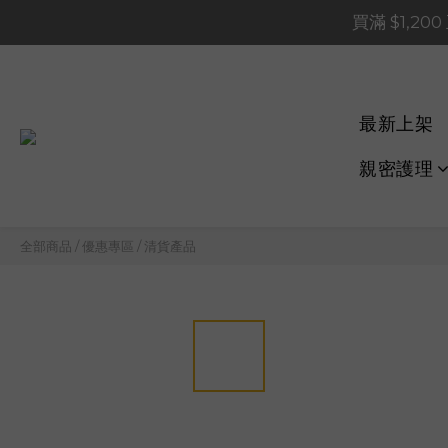
買滿 $1,20
買滿 $1,20
買滿 $60
📢 系統維護通知 – SHOP
最新上架
買滿 $1,20
親密護理
全部商品
/
優惠專區
/
清貨產品