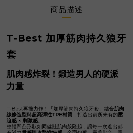
商品描述
T-Best 加厚筋肉持久狼牙
套
肌肉感炸裂！鍛造男人的硬派
力量
T-Best再推力作！「加厚筋肉持久狼牙套」結合
肌肉
線條造型
與
超高彈性TPE材質
，打造出前所未有的
壓
迫感 × 刺激感
。
整體凹凸形狀如同健壯肌肉般隆起，讓每一次進出都
充滿
力量感與攻擊性快感
。全面包覆、完美貼合，讓