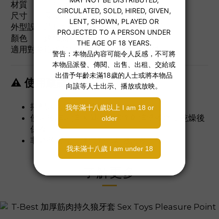
材質
TPE（熱塑性彈性體）
尺寸
長度 126mm × 直徑 56mm
外型設計
凸起肌肉紋理、全覆蓋包覆式設計
顏色
煙燻黑
適用對象
追求強烈刺激與視覺衝擊的男性
⚠ 使用建議
搭配水溶性潤滑液使用效果更佳
使用後請用清水與中性清潔劑清洗乾淨，乾燥後
保存
非避孕用品，僅供外部刺激用途
了解更多