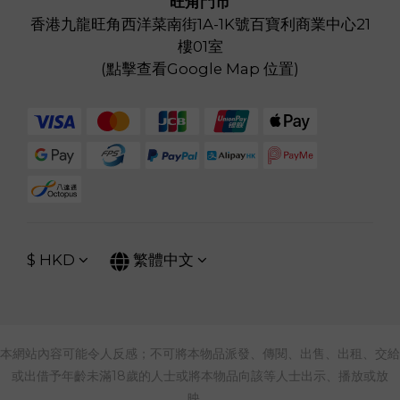
旺角門市
香港九龍旺角西洋菜南街1A-1K號百寶利商業中心21
樓01室
(
點擊查看Google Map 位置
)
$
HKD
繁體中文
本網站內容可能令人反感；不可將本物品派發、傳閱、出售、出租、交給
或出借予年齡未滿18歲的人士或將本物品向該等人士出示、播放或放
映。