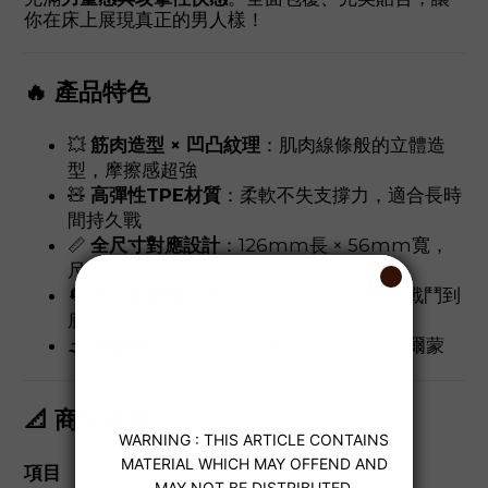
你在床上展現真正的男人樣！
🔥 產品特色
💥
筋肉造型 × 凹凸紋理
：肌肉線條般的立體造
型，摩擦感超強
🧸
高彈性TPE材質
：柔軟不失支撐力，適合長時
間持久戰
📏
全尺寸對應設計
：126mm長 × 56mm寬，
尺寸通吃、無痛貼合
🔄
強力緊縮感
：提升硬度與持久力，讓你戰鬥到
底不鬆懈
🌫
煙燻黑設計
：低調、性感，散發野性荷爾蒙
📐 商品規格
項目
說明