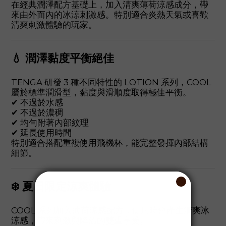
在經典潤澤配方基礎上，加入清爽薄荷涼感成分，帶
來由外而內的冰涼刺激感。特別適合炎熱天氣或喜歡
清爽刺激體驗的玩家。
💧 潤澤黏度平衡絕佳
TENGA 研發 3 種不同特性的 LOTION 系列，COOL
屬於標準潤滑型，黏度與滑順度取得極佳平衡。
✔ 不過於水感
✔ 不過於濃稠
✔ 均勻附著內部紋理
✔ 延長使用時間
特別適合搭配重複使用飛機杯，能完整發揮內部結構
細節。
❄️ 夏日限定涼爽體驗
COOL 系列加入薄荷涼感配方，使用時會產生清爽冰
涼感，帶來刺激與降溫的雙重享受。