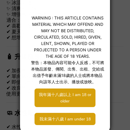
✨ 冰涼刺激
✨ 清爽不悶熱
✨ 增強敏感度體驗
適合：
✔ 喜歡刺激升級
✔ 夏天使用
✔ 想增加新鮮感的玩家
🧴 升級瓶身設計
✔ 加長瓶口設計，方便深入杯體塗抹
✔ 單向氣閥設計，防止潤滑液牽絲
✔ 即使傾倒也不易外漏
✔ 改良瓶蓋，更好旋緊
使用更乾淨、更方便、更衛生。
🧼 水性配方・容易清洗
✔ 水性基底