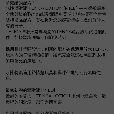
超濃縮的配方！
水性潤滑液 TENGA LOTION [MILD] — 初戀般纏綿
全新升級的Tenga潤滑液隆重登場！現在擁有全新包
裝和增強配方，旨在提升您的感官體驗，達到前所未
有的升華。
TENGA潤滑液是專為您的TENGA產品設計的必備配
件，能輕鬆增強每一個愉悅時刻。
採用長針管頭設計，創新的配方確保適用於您TENGA
玩具內的每個精細細節，讓您完全沉浸在高度刺激和
無與倫比的滿足中。
水性特點適用於情趣玩具和與伴侶進行性行為時使
用。
最像初戀的潤滑液 [MILD]
優越的附著力，TENGA LOTION 系列中最柔軟、最
纏綿的潤滑液，跟你盡情享樂！
專用成分配方，特別滋潤並且持久！